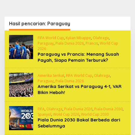
Hasil pencarian: Paraguay
FIFA World Cup
,
Kylian Mbappe
,
Olahraga
,
Paraguay
,
Piala Dunia 2026
,
Prancis
,
World Cup
2026
Paraguay vs Prancis: Menang Susah
Payah, Siapa Pemain Terburuk?
Amerika Serikat
,
FIFA World Cup
,
Olahraga
,
Paraguay
,
Piala Dunia 2026
Amerika Serikat vs Paraguay 4-1, VAR
Bikin Heboh!
FIFA
,
Olahraga
,
Piala Dunia 2026
,
Piala Dunia 2030
,
Spanyol
,
Wold Cup 2026
,
World Cup 2030
Piala Dunia 2030 Bakal Berbeda dari
Sebelumnya