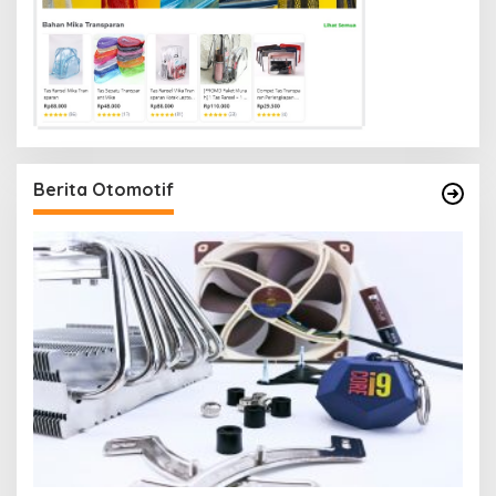
Berita Otomotif