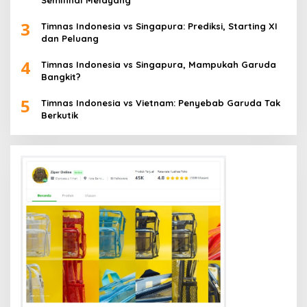
Semifinal Melayang
3
Timnas Indonesia vs Singapura: Prediksi, Starting XI
dan Peluang
4
Timnas Indonesia vs Singapura, Mampukah Garuda
Bangkit?
5
Timnas Indonesia vs Vietnam: Penyebab Garuda Tak
Berkutik