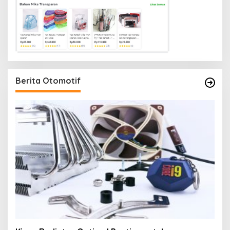
Berita Otomotif