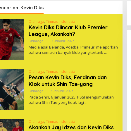
encarian: Kevin Diks
Olahraga
,
Timnas Indonesia
Kevin Diks Diincar Klub Premier
League, Akankah?
Oleh
Olahraga
|
17 Januari 2025
One
Media asal Belanda, Voetbal Primeur, melaporkan
bahwa semakin banyak klub yang tertarik
Olahraga
,
Timnas Indonesia
Pesan Kevin Diks, Ferdinan dan
Klok untuk Shin Tae-yong
Oleh
Olahraga
|
7 Januari 2025
One
Pada Senin, 6 Januari 2025, PSSI mengumumkan
bahwa Shin Tae-yong tidak lagi
Olahraga
,
Timnas Indonesia
Akankah Jay Idzes dan Kevin Diks