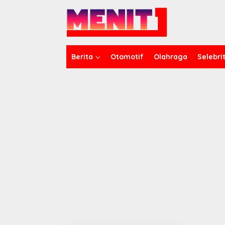
Lewati
ke
konten
Berita
Otomotif
Olahraga
Selebrit