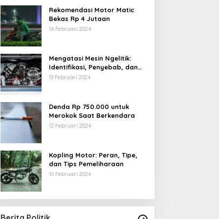
Rekomendasi Motor Matic
Bekas Rp 4 Jutaan
16 Februari 2024
Mengatasi Mesin Ngelitik:
Identifikasi, Penyebab, dan
Solusi
13 Februari 2024
Denda Rp 750.000 untuk
Merokok Saat Berkendara
12 Februari 2024
Kopling Motor: Peran, Tipe,
dan Tips Pemeliharaan
10 Februari 2024
Berita Politik