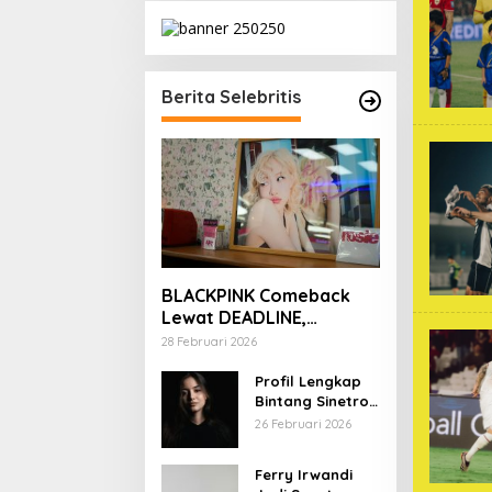
Berita Selebritis
BLACKPINK Comeback
Lewat DEADLINE,
YouTube Tembus 100
28 Februari 2026
Juta Subscriber
Profil Lengkap
Bintang Sinetron
Mencintai Ipar
26 Februari 2026
Sendiri
Ferry Irwandi