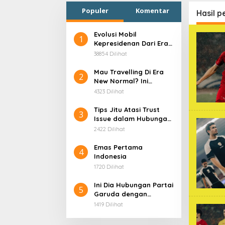
Populer
Komentar
Hasil p
Evolusi Mobil
1
Kepresidenan Dari Era
Soekarno
38854 Dilihat
Mau Travelling Di Era
2
New Normal? Ini
Beberapa Hal Yang
4323 Dilihat
Harus Kamu
Persiapkan!
Tips Jitu Atasi Trust
3
Issue dalam Hubungan,
Dijamin Ampuh!
2422 Dilihat
Emas Pertama
4
Indonesia
1720 Dilihat
Ini Dia Hubungan Partai
5
Garuda dengan
Gerindra
1419 Dilihat