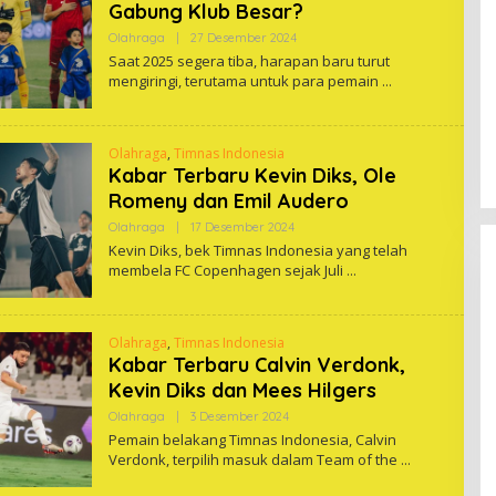
Gabung Klub Besar?
Oleh
Olahraga
|
27 Desember 2024
One
Saat 2025 segera tiba, harapan baru turut
mengiringi, terutama untuk para pemain
Olahraga
,
Timnas Indonesia
Kabar Terbaru Kevin Diks, Ole
Romeny dan Emil Audero
Oleh
Olahraga
|
17 Desember 2024
One
Kevin Diks, bek Timnas Indonesia yang telah
membela FC Copenhagen sejak Juli
Olahraga
,
Timnas Indonesia
Kabar Terbaru Calvin Verdonk,
Kevin Diks dan Mees Hilgers
Oleh
Olahraga
|
3 Desember 2024
One
Pemain belakang Timnas Indonesia, Calvin
Verdonk, terpilih masuk dalam Team of the