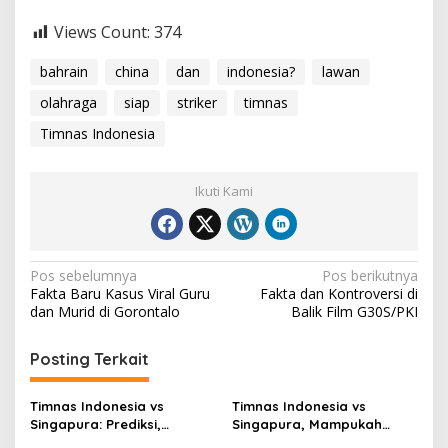
Views Count:
374
bahrain
china
dan
indonesia?
lawan
olahraga
siap
striker
timnas
Timnas Indonesia
Ikuti Kami
Navigasi
Pos sebelumnya
Pos berikutnya
Fakta Baru Kasus Viral Guru
Fakta dan Kontroversi di
pos
dan Murid di Gorontalo
Balik Film G30S/PKI
Posting Terkait
Timnas Indonesia vs
Timnas Indonesia vs
Singapura: Prediksi,
Singapura, Mampukah
Starting XI dan Peluang
Garuda Bangkit?