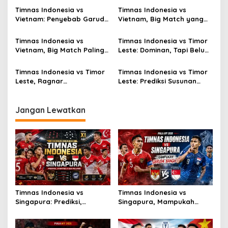
Timnas Indonesia vs
Timnas Indonesia vs
Vietnam: Penyebab Garuda
Vietnam, Big Match yang
Tak Berkutik
Paling Dinanti
Timnas Indonesia vs
Timnas Indonesia vs Timor
Vietnam, Big Match Paling
Leste: Dominan, Tapi Belum
Dinanti AFF 2026
Sempurna
Timnas Indonesia vs Timor
Timnas Indonesia vs Timor
Leste, Ragnar
Leste: Prediksi Susunan
Oratmangoen Siap Tampil?
Pemain
Jangan Lewatkan
Timnas Indonesia vs
Timnas Indonesia vs
Singapura: Prediksi,
Singapura, Mampukah
Starting XI dan Peluang
Garuda Bangkit?