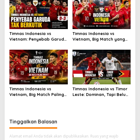
Timnas Indonesia vs
Timnas Indonesia vs
Vietnam: Penyebab Garuda
Vietnam, Big Match yang
Tak Berkutik
Paling Dinanti
Timnas Indonesia vs
Timnas Indonesia vs Timor
Vietnam, Big Match Paling
Leste: Dominan, Tapi Belum
Dinanti AFF 2026
Sempurna
Tinggalkan Balasan
Alamat email Anda tidak akan dipublikasikan.
Ruas yang wajib