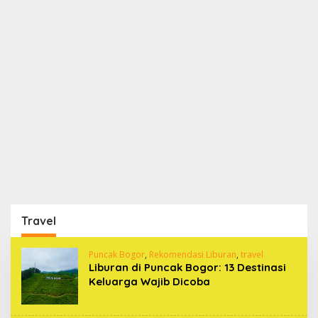
Travel
Puncak Bogor
,
Rekomendasi Liburan
,
travel
Liburan di Puncak Bogor: 13 Destinasi
Keluarga Wajib Dicoba