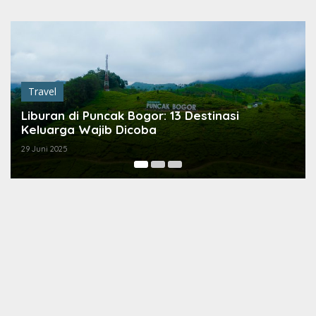
Lewati
ke
konten
Film
,
Travel
 di Puncak Bogor: 13 Destinasi
6 Tempat d
ga Wajib Dicoba
Away
5
2 September 202