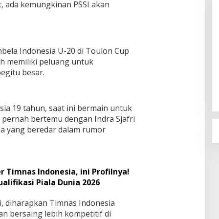
ut, ada kemungkinan PSSI akan
ela Indonesia U-20 di Toulon Cup
sih memiliki peluang untuk
Sudaryono Resmi Pimpin BGN, Ini
begitu besar.
Profil Lengkapnya
Di Berita, Nasional, Politik
|
22 Juli 2026
ia 19 tahun, saat ini bermain untuk
pernah bertemu dengan Indra Sjafri
a yang beredar dalam rumor
 Timnas Indonesia, ini Profilnya!
alifikasi Piala Dunia 2026
i, diharapkan Timnas Indonesia
 bersaing lebih kompetitif di