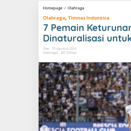
7
Homepage
/
Olahraga
Pemain
Olahraga
,
Timnas Indonesia
Keturunan
yang
7 Pemain Keturuna
Bakal
Dinaturalisasi
Dinaturalisasi untu
untuk
Timnas
One
23 Agustus 2024
Indonesia
Olahraga
307 Dilihat