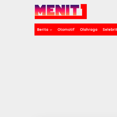
Lewati
ke
konten
Berita
Otomotif
Olahraga
Selebrit