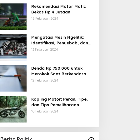
Rekomendasi Motor Matic
Bekas Rp 4 Jutaan
16 Februari 2024
Mengatasi Mesin Ngelitik:
Identifikasi, Penyebab, dan
Solusi
13 Februari 2024
Denda Rp 750.000 untuk
Merokok Saat Berkendara
12 Februari 2024
Kopling Motor: Peran, Tipe,
dan Tips Pemeliharaan
10 Februari 2024
Berita Politik