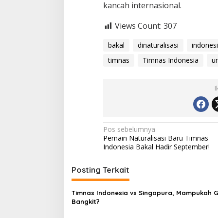
kancah internasional.
Views Count:
307
bakal
dinaturalisasi
indones
timnas
Timnas Indonesia
u
I
Navigasi
Pos sebelumnya
Pemain Naturalisasi Baru Timnas
pos
Indonesia Bakal Hadir September!
Posting Terkait
Timnas Indonesia vs Singapura, Mampukah 
Bangkit?