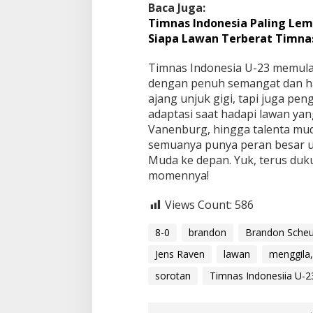
Baca Juga:
Timnas Indonesia Paling Lem
Siapa Lawan Terberat Timna
Timnas Indonesia U-23 memulai
dengan penuh semangat dan har
ajang unjuk gigi, tapi juga pe
adaptasi saat hadapi lawan yan
Vanenburg, hingga talenta m
semuanya punya peran besar u
Muda ke depan. Yuk, terus duk
momennya!
Views Count:
586
8-0
brandon
Brandon Sche
Jens Raven
lawan
menggila,
sorotan
Timnas Indonesiia U-2