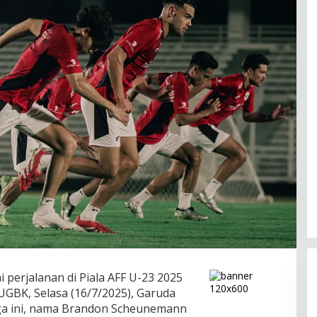
perjalanan di Piala AFF U-23 2025
UGBK, Selasa (16/7/2025), Garuda
aga ini, nama Brandon Scheunemann