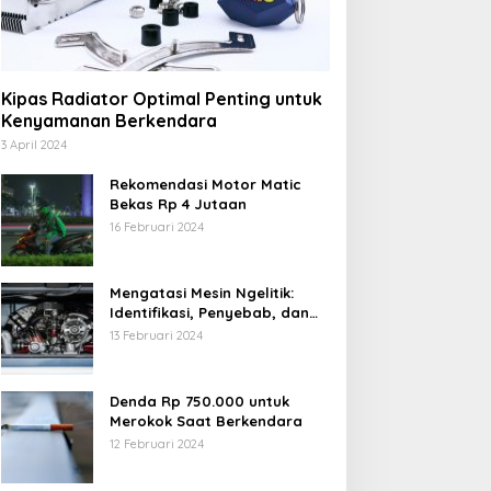
Kipas Radiator Optimal Penting untuk
Kenyamanan Berkendara
3 April 2024
Rekomendasi Motor Matic
Bekas Rp 4 Jutaan
16 Februari 2024
Mengatasi Mesin Ngelitik:
Identifikasi, Penyebab, dan
Solusi
13 Februari 2024
Denda Rp 750.000 untuk
Merokok Saat Berkendara
12 Februari 2024