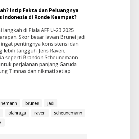
ah? Intip Fakta dan Peluangnya
s Indonesia di Ronde Keempat?
 langkah di Piala AFF U-23 2025
apan. Skor besar lawan Brunei jadi
ngingat pentingnya konsistensi dan
g lebih tangguh. Jens Raven,
uda seperti Brandon Scheunemann—
ntuk perjalanan panjang Garuda
ung Timnas dan nikmati setiap
unemann
brunei!
jadi
olahraga
raven
scheunemann
3