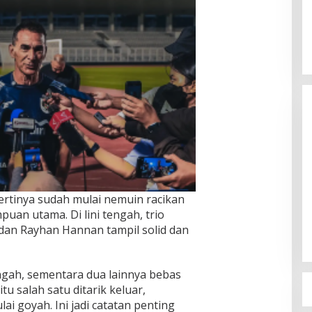
Sudaryono Resmi Pimpin BGN, Ini
rtinya sudah mulai nemuin racikan
Profil Lengkapnya
puan utama. Di lini tengah, trio
Di Berita, Nasional, Politik
|
22 Juli 2026
 dan Rayhan Hannan tampil solid dan
ngah, sementara dua lainnya bebas
u salah satu ditarik keluar,
ai goyah. Ini jadi catatan penting