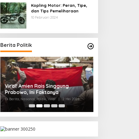
Kopling Motor: Peran, Tipe,
dan Tips Pemeliharaan
10 Februari 2024
Berita Politik
4 Fakta Mengeju
Viral! Amien Rais Singgung
AS-Israel vs Iran
Prabowo, Ini Faktanya
Di Berita, Internasional, Po
Di Berita, Nasional, Politik, Viral
|
2 Mei 2026
2026