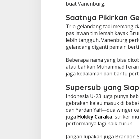
buat Vanenburg.
Saatnya Pikirkan G
Trio gelandang tadi memang cia
pas lawan tim lemah kayak Brun
lebih tangguh, Vanenburg perlu 
gelandang diganti pemain bert
Beberapa nama yang bisa dico
atau bahkan Muhammad Ferarr
jaga kedalaman dan bantu per
Supersub yang Sia
Indonesia U-23 juga punya beb
gebrakan kalau masuk di babak 
dan Yardan Yafi—dua winger cep
juga
Hokky Caraka
, striker 
performanya lagi naik-turun.
Jangan lupakan juga Brandon 