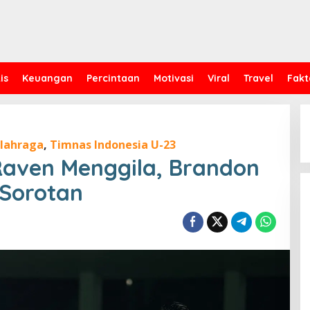
is
Keuangan
Percintaan
Motivasi
Viral
Travel
Fakt
lahraga
,
Timnas Indonesia U-23
Raven Menggila, Brandon
Sorotan