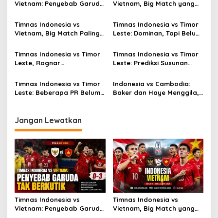
Vietnam: Penyebab Garuda
Vietnam, Big Match yang
Tak Berkutik
Paling Dinanti
Timnas Indonesia vs
Timnas Indonesia vs Timor
Vietnam, Big Match Paling
Leste: Dominan, Tapi Belum
Dinanti AFF 2026
Sempurna
Timnas Indonesia vs Timor
Timnas Indonesia vs Timor
Leste, Ragnar
Leste: Prediksi Susunan
Oratmangoen Siap Tampil?
Pemain
Timnas Indonesia vs Timor
Indonesia vs Cambodia:
Leste: Beberapa PR Belum
Baker dan Haye Menggila,
Beres
Skor 5-1!
Jangan Lewatkan
Timnas Indonesia vs
Timnas Indonesia vs
Vietnam: Penyebab Garuda
Vietnam, Big Match yang
Tak Berkutik
Paling Dinanti