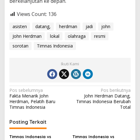
berkelanjutan ke depan.
Views Count:
136
asisten
datang,
herdman
jadi
john
John Herdman
lokal
olahraga
resmi
sorotan
Timnas Indonesia
Ikuti Kami
Navigasi
Pos sebelumnya
Pos berikutnya
Fakta Menarik John
John Herdman Datang,
pos
Herdman, Pelatih Baru
Timnas Indonesia Berubah
Timnas Indonesia
Total
Posting Terkait
Timnas Indonesia vs
Timnas Indonesia vs