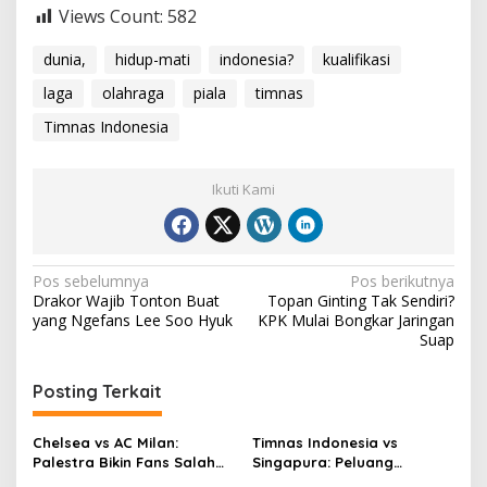
Views Count:
582
dunia,
hidup-mati
indonesia?
kualifikasi
laga
olahraga
piala
timnas
Timnas Indonesia
Ikuti Kami
Navigasi
Pos sebelumnya
Pos berikutnya
Drakor Wajib Tonton Buat
Topan Ginting Tak Sendiri?
pos
yang Ngefans Lee Soo Hyuk
KPK Mulai Bongkar Jaringan
Suap
Posting Terkait
Chelsea vs AC Milan:
Timnas Indonesia vs
Palestra Bikin Fans Salah
Singapura: Peluang
Fokus!
Terbuang, Semifinal