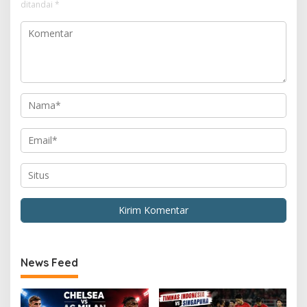
ditandai
*
News Feed