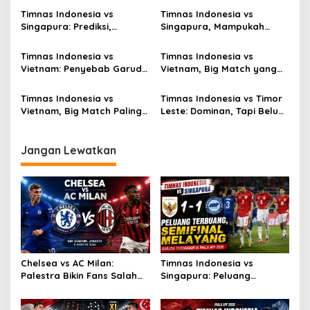
Melayang
Timnas Indonesia vs
Timnas Indonesia vs
Singapura: Prediksi,
Singapura, Mampukah
Starting XI dan Peluang
Garuda Bangkit?
Timnas Indonesia vs
Timnas Indonesia vs
Vietnam: Penyebab Garuda
Vietnam, Big Match yang
Tak Berkutik
Paling Dinanti
Timnas Indonesia vs
Timnas Indonesia vs Timor
Vietnam, Big Match Paling
Leste: Dominan, Tapi Belum
Dinanti AFF 2026
Sempurna
Jangan Lewatkan
Chelsea vs AC Milan:
Timnas Indonesia vs
Palestra Bikin Fans Salah
Singapura: Peluang
Fokus!
Terbuang, Semifinal
Melayang