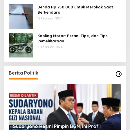
Denda Rp 750.000 untuk Merokok Saat
Berkendara
12 Februari 2024
Kopling Motor: Peran, Tipe, dan Tips
Pemeliharaan
10 Februari 2024
Berita Politik
Viral! Amien Rais Singgung Prabowo, Ini
4