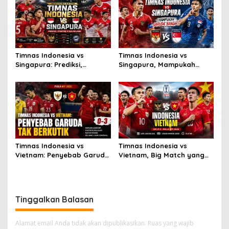
Timnas Indonesia vs
Timnas Indonesia vs
Singapura: Prediksi,
Singapura, Mampukah
Starting XI dan Peluang
Garuda Bangkit?
Timnas Indonesia vs
Timnas Indonesia vs
Vietnam: Penyebab Garuda
Vietnam, Big Match yang
Tak Berkutik
Paling Dinanti
Tinggalkan Balasan
Alamat email Anda tidak akan dipublikasikan.
Ruas yang wajib