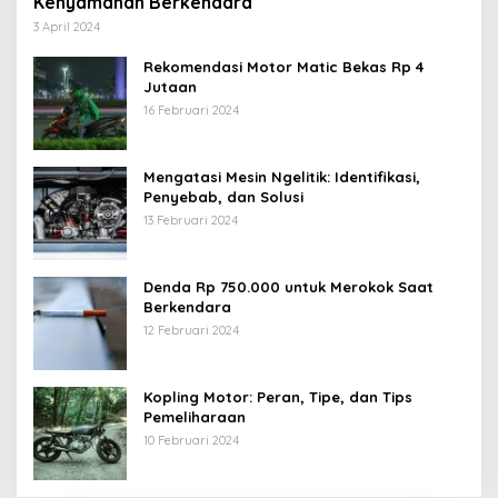
Kenyamanan Berkendara
3 April 2024
Rekomendasi Motor Matic Bekas Rp 4
Jutaan
16 Februari 2024
Mengatasi Mesin Ngelitik: Identifikasi,
Penyebab, dan Solusi
13 Februari 2024
Denda Rp 750.000 untuk Merokok Saat
Berkendara
12 Februari 2024
Kopling Motor: Peran, Tipe, dan Tips
Pemeliharaan
10 Februari 2024