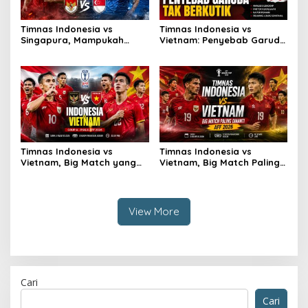
Timnas Indonesia vs
Timnas Indonesia vs
Singapura, Mampukah
Vietnam: Penyebab Garuda
Garuda Bangkit?
Tak Berkutik
Timnas Indonesia vs
Timnas Indonesia vs
Vietnam, Big Match yang
Vietnam, Big Match Paling
Paling Dinanti
Dinanti AFF 2026
View More
Cari
Cari