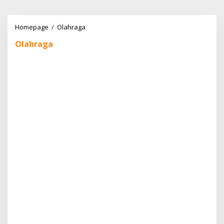
Lewati
ke
konten
Laga
Homepage
/
Olahraga
Penentuan
Olahraga
Timnas
Indonesia
di
Kualifikasi
Piala
Dunia
2026