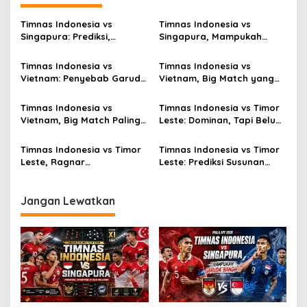
Timnas Indonesia vs
Timnas Indonesia vs
Singapura: Prediksi,
Singapura, Mampukah
Starting XI dan Peluang
Garuda Bangkit?
Timnas Indonesia vs
Timnas Indonesia vs
Vietnam: Penyebab Garuda
Vietnam, Big Match yang
Tak Berkutik
Paling Dinanti
Timnas Indonesia vs
Timnas Indonesia vs Timor
Vietnam, Big Match Paling
Leste: Dominan, Tapi Belum
Dinanti AFF 2026
Sempurna
Timnas Indonesia vs Timor
Timnas Indonesia vs Timor
Leste, Ragnar
Leste: Prediksi Susunan
Oratmangoen Siap Tampil?
Pemain
Jangan Lewatkan