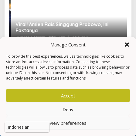
Viral! Amien Rais Singgung Prabowo, Ini
4
Faktanya
Ir
Di Berita, Nasional, Politik, Viral
|
2 Mei 2026
Di 
Manage Consent
To provide the best experiences, we use technologies like cookies to
store and/or access device information. Consenting to these
technologies will allow us to process data such as browsing behavior or
unique IDs on this site. Not consenting or withdrawing consent, may
adversely affect certain features and functions.
Accept
Deny
View preferences
Hak Cipta © Newkarma
Privacy Policy & Terms of Service
Indeks Berita