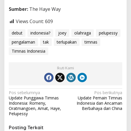
Sumber:
The Haye Way
Views Count:
609
debut
indonesia?
joey
olahraga
pelupessy
pengalaman
tak
terlupakan
timnas
Timnas Indonesia
Ikuti Kami
Navigasi
Pos sebelumnya
Pos berikutnya
Update Punggawa Timnas
Update Pemain Timnas
pos
Indonesia: Romeny,
Indonesia dan Ancaman
Oratmangoen, Amat, Haye,
Berbahaya dari China
Pelupessy
Posting Terkait