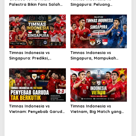
Palestra Bikin Fans Salah
Singapura: Peluang
Fokus!
Terbuang, Semifinal
Melayang
Timnas Indonesia vs
Timnas Indonesia vs
Singapura: Prediksi,
Singapura, Mampukah
Starting XI dan Peluang
Garuda Bangkit?
Timnas Indonesia vs
Timnas Indonesia vs
Vietnam: Penyebab Garuda
Vietnam, Big Match yang
Tak Berkutik
Paling Dinanti