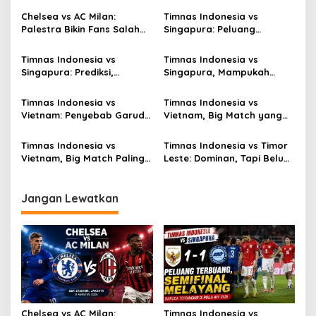
Chelsea vs AC Milan:
Timnas Indonesia vs
Palestra Bikin Fans Salah
Singapura: Peluang
Fokus!
Terbuang, Semifinal
Melayang
Timnas Indonesia vs
Timnas Indonesia vs
Singapura: Prediksi,
Singapura, Mampukah
Starting XI dan Peluang
Garuda Bangkit?
Timnas Indonesia vs
Timnas Indonesia vs
Vietnam: Penyebab Garuda
Vietnam, Big Match yang
Tak Berkutik
Paling Dinanti
Timnas Indonesia vs
Timnas Indonesia vs Timor
Vietnam, Big Match Paling
Leste: Dominan, Tapi Belum
Dinanti AFF 2026
Sempurna
Jangan Lewatkan
Chelsea vs AC Milan:
Timnas Indonesia vs