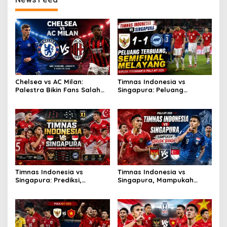
Chelsea vs AC Milan:
Timnas Indonesia vs
Palestra Bikin Fans Salah
Singapura: Peluang
Fokus!
Terbuang, Semifinal
Melayang
Timnas Indonesia vs
Timnas Indonesia vs
Singapura: Prediksi,
Singapura, Mampukah
Starting XI dan Peluang
Garuda Bangkit?