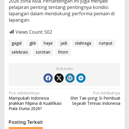
2026 zona Asia. Pertandingan ini juga menjadi
pelajaran penting tentang pentingnya kondisi
lapangan dalam mendukung performa pemain di
lapangan.
Views Count:
502
gagal
gbk
haye
jadi
olahraga
rumput
selebrasi
sorotan
thom
Ikuti Kami
Navigasi
Pos sebelumnya
Pos berikutnya
Mampukah Indonesia
Shin Tae-yong: Si Pembuat
pos
Jinakkan Filipina di Kualifikasi
Sejarah Timnas Indonesia
Piala Dunia 2026?
Posting Terkait