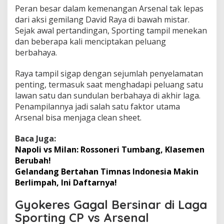
Peran besar dalam kemenangan Arsenal tak lepas
dari aksi gemilang David Raya di bawah mistar.
Sejak awal pertandingan, Sporting tampil menekan
dan beberapa kali menciptakan peluang
berbahaya.
Raya tampil sigap dengan sejumlah penyelamatan
penting, termasuk saat menghadapi peluang satu
lawan satu dan sundulan berbahaya di akhir laga.
Penampilannya jadi salah satu faktor utama
Arsenal bisa menjaga clean sheet.
Baca Juga:
Napoli vs Milan: Rossoneri Tumbang, Klasemen
Berubah!
Gelandang Bertahan Timnas Indonesia Makin
Berlimpah, Ini Daftarnya!
Gyokeres Gagal Bersinar di Laga
Sporting CP vs Arsenal