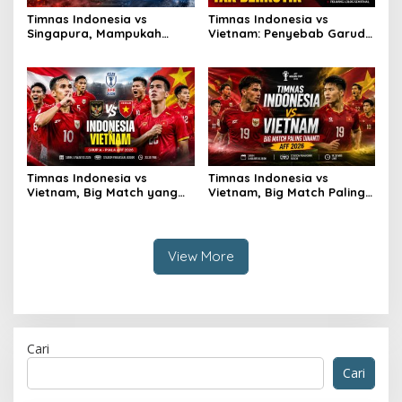
Timnas Indonesia vs
Timnas Indonesia vs
Singapura, Mampukah
Vietnam: Penyebab Garuda
Garuda Bangkit?
Tak Berkutik
Timnas Indonesia vs
Timnas Indonesia vs
Vietnam, Big Match yang
Vietnam, Big Match Paling
Paling Dinanti
Dinanti AFF 2026
View More
Cari
Cari