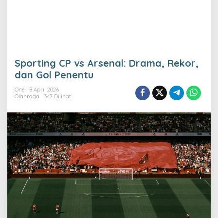
Sporting CP vs Arsenal: Drama, Rekor,
dan Gol Penentu
One
8 April 2026
Olahraga
347 Dilihat