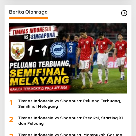
Berita Olahraga
1
Timnas Indonesia vs Singapura: Peluang Terbuang,
Semifinal Melayang
2
Timnas Indonesia vs Singapura: Prediksi, Starting XI
dan Peluang
Timnas Indonesia vs Singapura, Mampukah Garuda