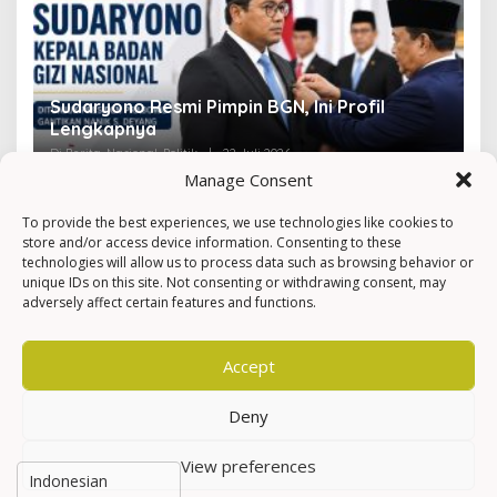
Sudaryono Resmi Pimpin BGN, Ini Profil
V
Lengkapnya
F
Di Berita, Nasional, Politik
|
22 Juli 2026
Di 
Manage Consent
To provide the best experiences, we use technologies like cookies to
store and/or access device information. Consenting to these
technologies will allow us to process data such as browsing behavior or
unique IDs on this site. Not consenting or withdrawing consent, may
adversely affect certain features and functions.
Accept
Deny
View preferences
Hak Cipta © Newkarma
Privacy Policy & Terms of Service
Indeks Berita