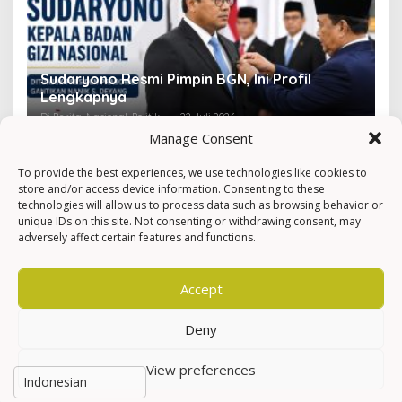
Sudaryono Resmi Pimpin BGN, Ini Profil
V
Lengkapnya
F
Di Berita, Nasional, Politik
|
22 Juli 2026
Di 
Manage Consent
To provide the best experiences, we use technologies like cookies to
store and/or access device information. Consenting to these
technologies will allow us to process data such as browsing behavior or
unique IDs on this site. Not consenting or withdrawing consent, may
adversely affect certain features and functions.
Accept
Deny
View preferences
Hak Cipta © Newkarma
Privacy Policy & Terms of Service
Indeks Berita