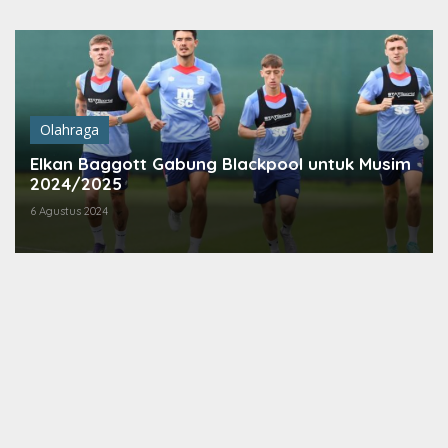
Lewati
ke
konten
Olahraga
Elkan Baggott Gabung Blackpool untuk Musim
2024/2025
6 Agustus 2024