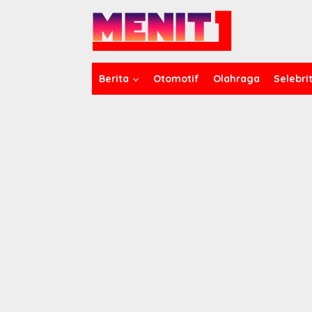
Lewati
ke
konten
Berita
Otomotif
Olahraga
Selebrit