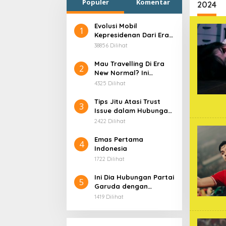
Populer
Komentar
2024
Evolusi Mobil
1
Kepresidenan Dari Era
Soekarno
38856 Dilihat
Mau Travelling Di Era
2
New Normal? Ini
Beberapa Hal Yang
4325 Dilihat
Harus Kamu
Persiapkan!
Tips Jitu Atasi Trust
3
Issue dalam Hubungan,
Dijamin Ampuh!
2422 Dilihat
Emas Pertama
4
Indonesia
1722 Dilihat
Ini Dia Hubungan Partai
5
Garuda dengan
Gerindra
1419 Dilihat