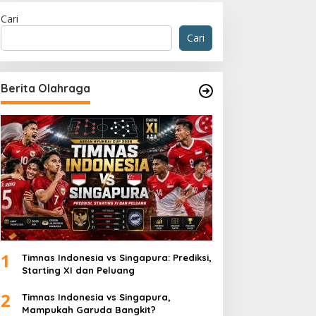
Cari
Cari
Berita Olahraga
Olahraga
imnas
Daftar Momen Timn
Resolusi STY
1
Timnas Indonesia vs Singapura: Prediksi,
30 Desember 2024
Starting XI dan Peluang
2
Timnas Indonesia vs Singapura,
Mampukah Garuda Bangkit?