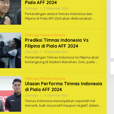
Piala AFF 2024
Oleh
Olahraga
|
21 Desember 2024
One
Pertandingan antara Timnas Indonesia dan
Filipina di Piala AFF 2024 akan dilaksanakan
Olahraga
,
Timnas Indonesia
Prediksi Timnas Indonesia Vs
Filipina di Piala AFF 2024
Oleh
Olahraga
|
19 Desember 2024
One
Pertandingan Timnas Indonesia Vs Filipina akan
berlangsung di Stadion Manahan, Solo, pada
Olahraga
,
Timnas Indonesia
Ulasan Performa Timnas Indonesia
di Piala AFF 2024
Oleh
Olahraga
|
14 Desember 2024
One
Timnas Indonesia menunjukkan sejumlah hal
menarik, baik sisi positif maupun negatif, dalam