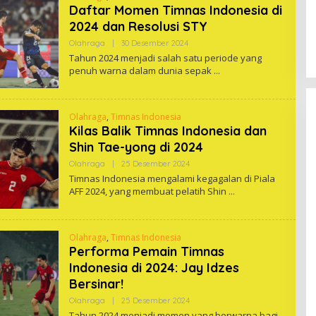
Daftar Momen Timnas Indonesia di
2024 dan Resolusi STY
Oleh
Olahraga
|
30 Desember 2024
One
Tahun 2024 menjadi salah satu periode yang
penuh warna dalam dunia sepak
Olahraga
,
Timnas Indonesia
Kilas Balik Timnas Indonesia dan
Shin Tae-yong di 2024
Oleh
Olahraga
|
25 Desember 2024
One
Timnas Indonesia mengalami kegagalan di Piala
AFF 2024, yang membuat pelatih Shin
Olahraga
,
Timnas Indonesia
Performa Pemain Timnas
Indonesia di 2024: Jay Idzes
Bersinar!
Oleh
Olahraga
|
25 Desember 2024
One
Tahun 2024 menjadi momen yang berwarna bagi