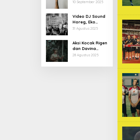
Begini Latar
10 September 2025
Belakang dan
Kiprahnya
Video DJ Sound
Horeg, Eko
Patrio Buka
31 Agustus 2025
Suara
Aksi Kocak Rigen
dan Davina
Karamoy di Film
28 Agustus 2025
Baru