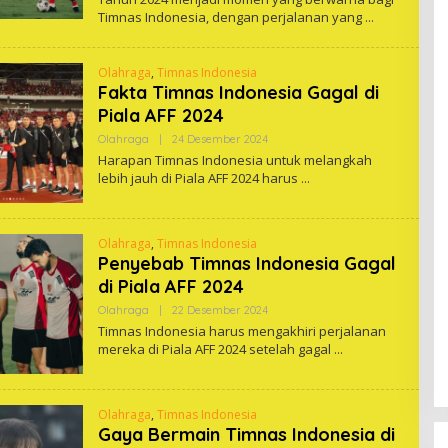
Timnas Indonesia, dengan perjalanan yang
Olahraga
,
Timnas Indonesia
Fakta Timnas Indonesia Gagal di
Piala AFF 2024
Oleh
Olahraga
|
24 Desember 2024
One
Harapan Timnas Indonesia untuk melangkah
lebih jauh di Piala AFF 2024 harus
Olahraga
,
Timnas Indonesia
Penyebab Timnas Indonesia Gagal
di Piala AFF 2024
Oleh
Olahraga
|
22 Desember 2024
One
Timnas Indonesia harus mengakhiri perjalanan
mereka di Piala AFF 2024 setelah gagal
Olahraga
,
Timnas Indonesia
Gaya Bermain Timnas Indonesia di