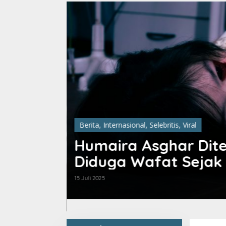
Olahraga
 Tak Bernyawa,
Kilas B
Indone
31 Desember 2024