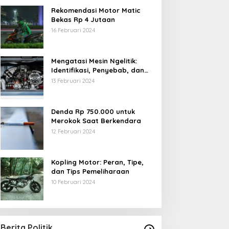
Rekomendasi Motor Matic
Bekas Rp 4 Jutaan
16 Februari 2024
Mengatasi Mesin Ngelitik:
Identifikasi, Penyebab, dan
Solusi
13 Februari 2024
Denda Rp 750.000 untuk
Merokok Saat Berkendara
12 Februari 2024
Kopling Motor: Peran, Tipe,
dan Tips Pemeliharaan
10 Februari 2024
Berita Politik