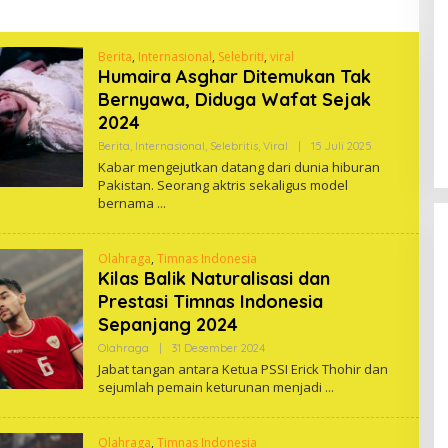
Berita
,
Internasional
,
Selebriti
,
viral
Humaira Asghar Ditemukan Tak
Bernyawa, Diduga Wafat Sejak
2024
Oleh
Berita
,
Internasional
,
Selebritis
,
Viral
|
15 Juli 2025
One
Kabar mengejutkan datang dari dunia hiburan
Pakistan. Seorang aktris sekaligus model
bernama
Olahraga
,
Timnas Indonesia
Kilas Balik Naturalisasi dan
Prestasi Timnas Indonesia
Sepanjang 2024
Oleh
Olahraga
|
31 Desember 2024
One
Jabat tangan antara Ketua PSSI Erick Thohir dan
sejumlah pemain keturunan menjadi
Olahraga
,
Timnas Indonesia