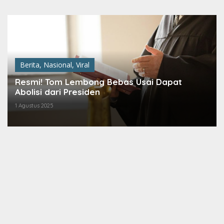
Lewati
ke
konten
Berita
,
Nasional
,
Viral
Resmi! Tom Lembong Bebas Usai Dapat
Abolisi dari Presiden
1 Agustus 2025