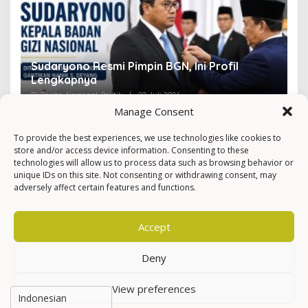
Sudaryono Resmi Pimpin BGN, Ini Profil
V
Lengkapnya
F
Di Berita, Nasional, Politik
|
22 Juli 2026
Di 
Manage Consent
To provide the best experiences, we use technologies like cookies to
store and/or access device information. Consenting to these
technologies will allow us to process data such as browsing behavior or
unique IDs on this site. Not consenting or withdrawing consent, may
adversely affect certain features and functions.
Accept
Deny
View preferences
Hak Cipta © Newkarma
Privacy Policy & Terms of Service
Indeks Berita