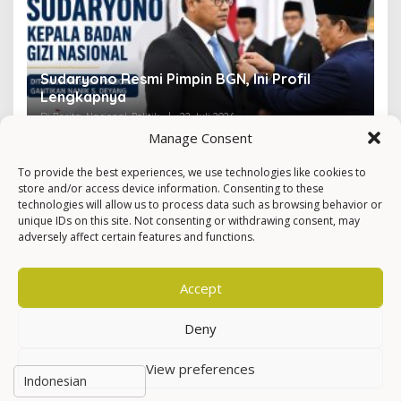
Sudaryono Resmi Pimpin BGN, Ini Profil
V
Lengkapnya
F
Di Berita, Nasional, Politik
|
22 Juli 2026
Di 
Manage Consent
To provide the best experiences, we use technologies like cookies to
store and/or access device information. Consenting to these
technologies will allow us to process data such as browsing behavior or
unique IDs on this site. Not consenting or withdrawing consent, may
adversely affect certain features and functions.
Accept
Deny
View preferences
Hak Cipta © Newkarma
Privacy Policy & Terms of Service
Indeks Berita