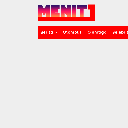
Lewati
ke
konten
Berita
Otomotif
Olahraga
Selebrit