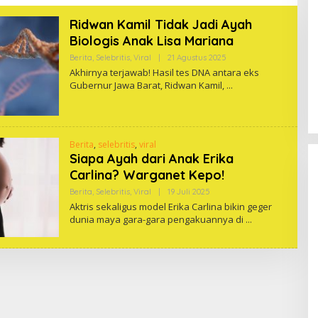
Ridwan Kamil Tidak Jadi Ayah
Biologis Anak Lisa Mariana
Oleh
Berita
,
Selebritis
,
Viral
|
21 Agustus 2025
One
Akhirnya terjawab! Hasil tes DNA antara eks
Gubernur Jawa Barat, Ridwan Kamil,
Berita
,
selebritis
,
viral
Siapa Ayah dari Anak Erika
Carlina? Warganet Kepo!
Oleh
Berita
,
Selebritis
,
Viral
|
19 Juli 2025
One
Aktris sekaligus model Erika Carlina bikin geger
dunia maya gara-gara pengakuannya di