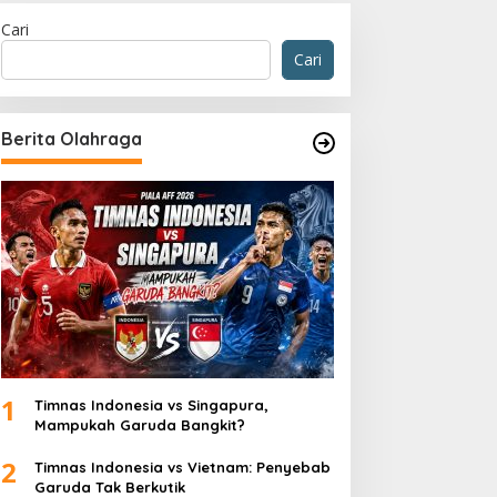
Cari
Cari
Berita Olahraga
Berita
,
Selebritis
,
Viral
Siapa Ayah dari Anak Erika Car
Kepo!
 Juli 2025
1
Timnas Indonesia vs Singapura,
Mampukah Garuda Bangkit?
2
Timnas Indonesia vs Vietnam: Penyebab
Garuda Tak Berkutik