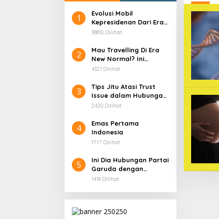
Evolusi Mobil
1
Kepresidenan Dari Era
Soekarno
38810 Dilihat
Mau Travelling Di Era
2
New Normal? Ini
Beberapa Hal Yang
4321 Dilihat
Harus Kamu
Persiapkan!
Tips Jitu Atasi Trust
3
Issue dalam Hubungan,
Dijamin Ampuh!
2420 Dilihat
Emas Pertama
4
Indonesia
1717 Dilihat
Ini Dia Hubungan Partai
5
Garuda dengan
Gerindra
1418 Dilihat