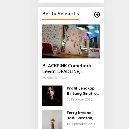
Berita Selebritis
BLACKPINK Comeback
Lewat DEADLINE,
YouTube Tembus 100
28 Februari 2026
Juta Subscriber
Profil Lengkap
Bintang Sinetron
Mencintai Ipar
26 Februari 2026
Sendiri
Ferry Irwandi
Jadi Sorotan,
Begini Latar
10 September 2025
Belakang dan