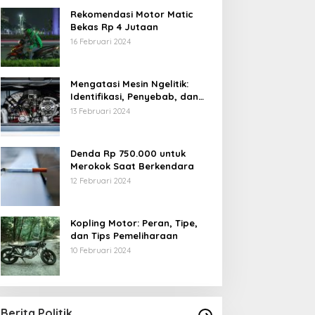
Rekomendasi Motor Matic
Bekas Rp 4 Jutaan
16 Februari 2024
Mengatasi Mesin Ngelitik:
Identifikasi, Penyebab, dan
Solusi
13 Februari 2024
Denda Rp 750.000 untuk
Merokok Saat Berkendara
12 Februari 2024
Kopling Motor: Peran, Tipe,
dan Tips Pemeliharaan
10 Februari 2024
Berita Politik