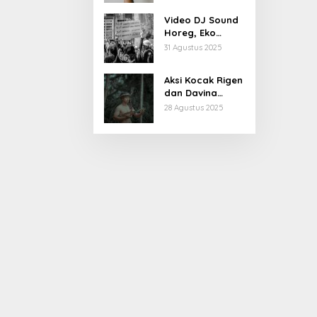
Kiprahnya
Video DJ Sound
Horeg, Eko
Patrio Buka
31 Agustus 2025
Suara
Aksi Kocak Rigen
dan Davina
Karamoy di Film
28 Agustus 2025
Baru