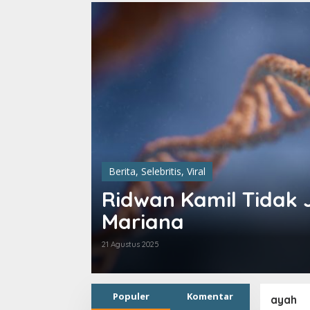
Berita
,
Selebritis
,
Viral
rganet
Ridwan Kamil Tidak J
Mariana
21 Agustus 2025
Populer
Komentar
ayah