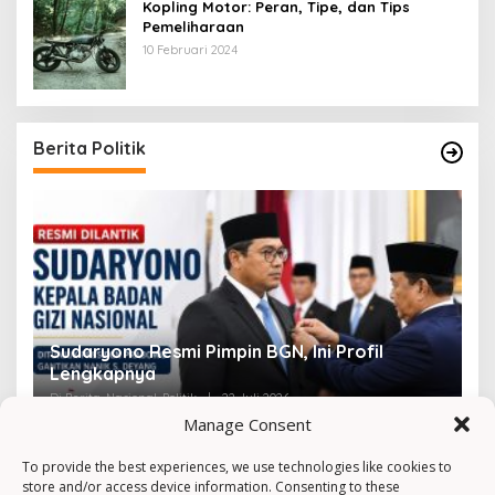
Kopling Motor: Peran, Tipe, dan Tips
Pemeliharaan
10 Februari 2024
Berita Politik
Sudaryono Resmi Pimpin BGN, Ini Profil
V
Lengkapnya
F
Di Berita, Nasional, Politik
|
22 Juli 2026
Di 
Manage Consent
To provide the best experiences, we use technologies like cookies to
store and/or access device information. Consenting to these