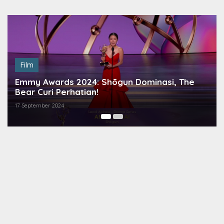
Lewati
ke
konten
Film
Emmy Awards 2024: Shōgun Dominasi, The
Bear Curi Perhatian!
17 September 2024