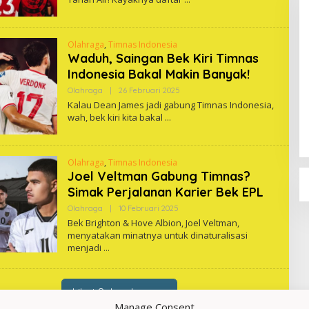
Olahraga
,
Timnas Indonesia
Waduh, Saingan Bek Kiri Timnas
Indonesia Bakal Makin Banyak!
Oleh
Olahraga
|
26 Februari 2025
One
Kalau Dean James jadi gabung Timnas Indonesia,
wah, bek kiri kita bakal
Olahraga
,
Timnas Indonesia
Joel Veltman Gabung Timnas?
Simak Perjalanan Karier Bek EPL
Oleh
Olahraga
|
10 Februari 2025
One
Bek Brighton & Hove Albion, Joel Veltman,
menyatakan minatnya untuk dinaturalisasi
menjadi
Lihat Selengkapnya
Manage Consent