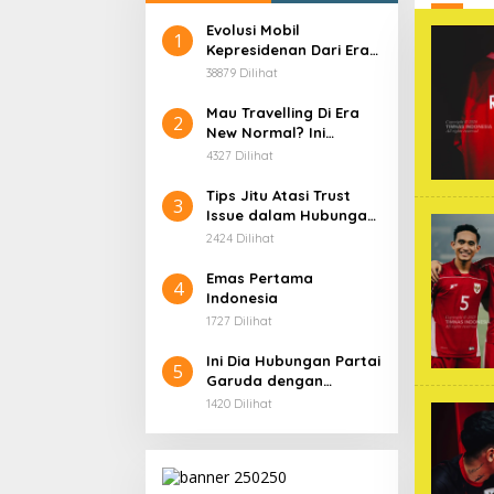
Evolusi Mobil
1
Kepresidenan Dari Era
Soekarno
38879 Dilihat
Mau Travelling Di Era
2
New Normal? Ini
Beberapa Hal Yang
4327 Dilihat
Harus Kamu
Persiapkan!
Tips Jitu Atasi Trust
3
Issue dalam Hubungan,
Dijamin Ampuh!
2424 Dilihat
Emas Pertama
4
Indonesia
1727 Dilihat
Ini Dia Hubungan Partai
5
Garuda dengan
Gerindra
1420 Dilihat