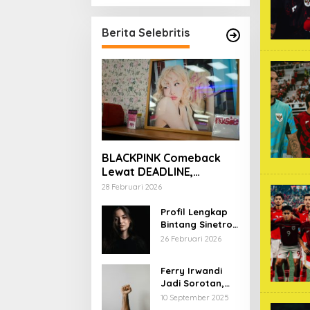
Berita Selebritis
BLACKPINK Comeback
Lewat DEADLINE,
YouTube Tembus 100
28 Februari 2026
Juta Subscriber
Profil Lengkap
Bintang Sinetron
Mencintai Ipar
26 Februari 2026
Sendiri
Ferry Irwandi
Jadi Sorotan,
Begini Latar
10 September 2025
Belakang dan