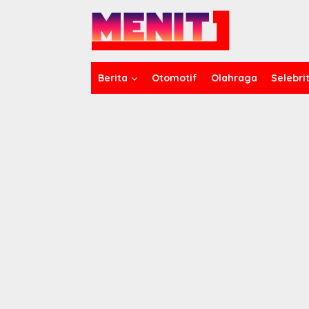
Lewati
ke
konten
Berita
Otomotif
Olahraga
Selebrit