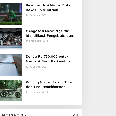
Rekomendasi Motor Matic
Bekas Rp 4 Jutaan
16 Februari 2024
Mengatasi Mesin Ngelitik:
Identifikasi, Penyebab, dan
Solusi
13 Februari 2024
Denda Rp 750.000 untuk
Merokok Saat Berkendara
12 Februari 2024
Kopling Motor: Peran, Tipe,
dan Tips Pemeliharaan
10 Februari 2024
Berita Politik