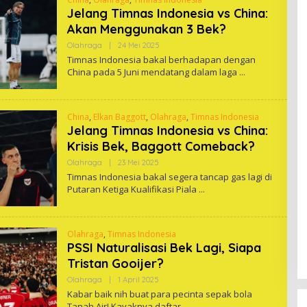
Jelang Timnas Indonesia vs China:
Akan Menggunakan 3 Bek?
Oleh
Olahraga
|
24 Mei 2025
One
Timnas Indonesia bakal berhadapan dengan
China pada 5 Juni mendatang dalam laga
China
,
Elkan Baggott
,
Olahraga
,
Timnas Indonesia
Jelang Timnas Indonesia vs China:
Krisis Bek, Baggott Comeback?
Oleh
Olahraga
|
23 Mei 2025
One
Timnas Indonesia bakal segera tancap gas lagi di
Putaran Ketiga Kualifikasi Piala
Olahraga
,
Timnas Indonesia
PSSI Naturalisasi Bek Lagi, Siapa
Tristan Gooijer?
Oleh
Olahraga
|
1 April 2025
One
Kabar baik nih buat para pecinta sepak bola
Tanah Air! Kayaknya daftar