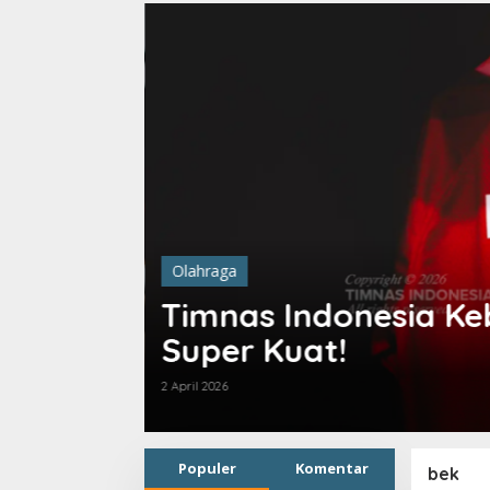
Indonesia Kebanjiran Bek, Lini
Kuat!
Populer
Komentar
bek