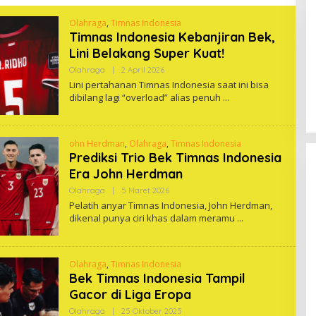
Olahraga
,
Timnas Indonesia
Timnas Indonesia Kebanjiran Bek,
Lini Belakang Super Kuat!
Oleh
Olahraga
|
2 April 2026
One
Lini pertahanan Timnas Indonesia saat ini bisa
dibilang lagi “overload” alias penuh
ohn Herdman
,
Olahraga
,
Timnas Indonesia
Prediksi Trio Bek Timnas Indonesia
Era John Herdman
Oleh
Olahraga
|
5 Maret 2026
One
Pelatih anyar Timnas Indonesia, John Herdman,
dikenal punya ciri khas dalam meramu
Olahraga
,
Timnas Indonesia
Bek Timnas Indonesia Tampil
Gacor di Liga Eropa
Oleh
Olahraga
|
25 Oktober 2025