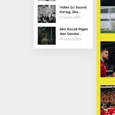
Kiprahnya
Video DJ Sound
Horeg, Eko
Patrio Buka
31 Agustus 2025
Suara
Aksi Kocak Rigen
dan Davina
Karamoy di Film
28 Agustus 2025
Baru