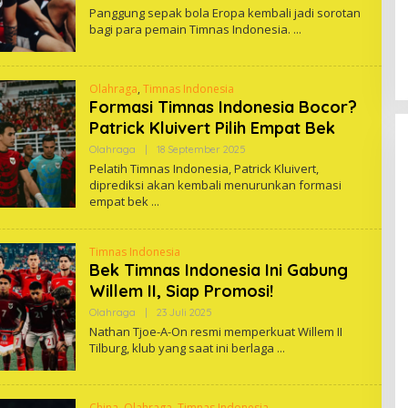
One
Panggung sepak bola Eropa kembali jadi sorotan
bagi para pemain Timnas Indonesia.
Olahraga
,
Timnas Indonesia
Formasi Timnas Indonesia Bocor?
Patrick Kluivert Pilih Empat Bek
Oleh
Olahraga
|
18 September 2025
One
Pelatih Timnas Indonesia, Patrick Kluivert,
diprediksi akan kembali menurunkan formasi
empat bek
Timnas Indonesia
Bek Timnas Indonesia Ini Gabung
Willem II, Siap Promosi!
Oleh
Olahraga
|
23 Juli 2025
One
Nathan Tjoe-A-On resmi memperkuat Willem II
Tilburg, klub yang saat ini berlaga
China
,
Olahraga
,
Timnas Indonesia