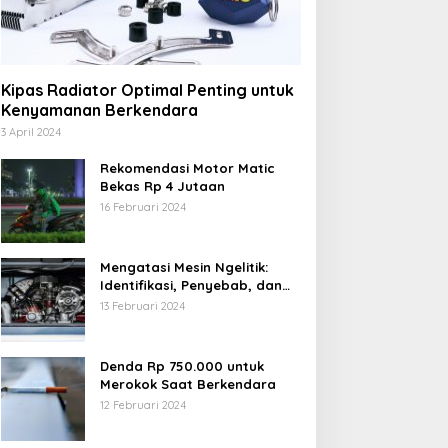
Kipas Radiator Optimal Penting untuk
Kenyamanan Berkendara
3 April 2024
Rekomendasi Motor Matic
Bekas Rp 4 Jutaan
16 Februari 2024
Mengatasi Mesin Ngelitik:
Identifikasi, Penyebab, dan
Solusi
13 Februari 2024
Denda Rp 750.000 untuk
Merokok Saat Berkendara
12 Februari 2024