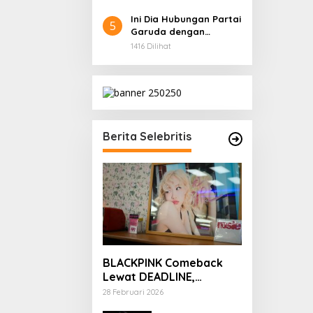
Ini Dia Hubungan Partai
5
Garuda dengan
Gerindra
1416 Dilihat
Berita Selebritis
BLACKPINK Comeback
Lewat DEADLINE,
YouTube Tembus 100
28 Februari 2026
Juta Subscriber