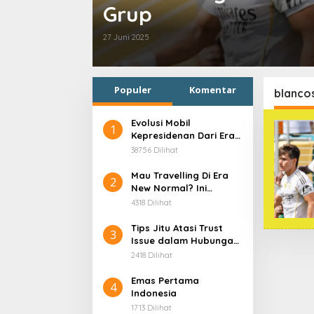
Grup
27 Juni 2025
Populer
Komentar
blanco
Evolusi Mobil
1
Kepresidenan Dari Era
Soekarno
38756 Dilihat
Mau Travelling Di Era
2
New Normal? Ini
Beberapa Hal Yang
4318 Dilihat
Harus Kamu
Persiapkan!
Tips Jitu Atasi Trust
3
Issue dalam Hubungan,
Dijamin Ampuh!
2418 Dilihat
Emas Pertama
4
Indonesia
1713 Dilihat