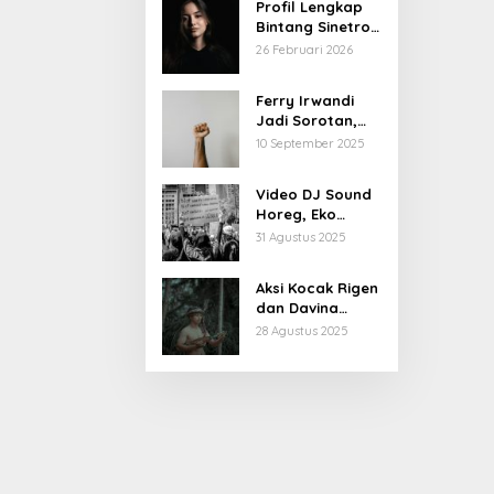
Profil Lengkap
Bintang Sinetron
Mencintai Ipar
26 Februari 2026
Sendiri
Ferry Irwandi
Jadi Sorotan,
Begini Latar
10 September 2025
Belakang dan
Kiprahnya
Video DJ Sound
Horeg, Eko
Patrio Buka
31 Agustus 2025
Suara
Aksi Kocak Rigen
dan Davina
Karamoy di Film
28 Agustus 2025
Baru