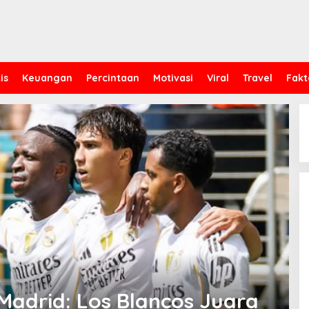
is
Keuangan
Percintaan
Motivasi
Viral
Travel
Fakt
Madrid: Los Blancos Juara