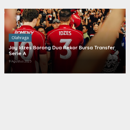
Lewati
ke
konten
Olahraga
Jay Idzes Borong Dua Rekor Bursa Transfer
Serie A
9 Agustus 2025