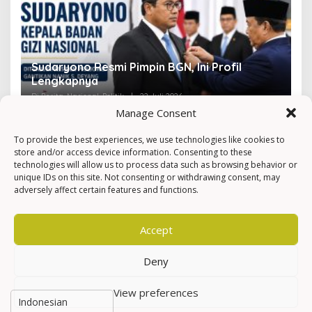
Sudaryono Resmi Pimpin BGN, Ini Profil
V
Lengkapnya
F
Di Berita, Nasional, Politik
|
22 Juli 2026
Di 
Manage Consent
To provide the best experiences, we use technologies like cookies to
store and/or access device information. Consenting to these
technologies will allow us to process data such as browsing behavior or
unique IDs on this site. Not consenting or withdrawing consent, may
adversely affect certain features and functions.
Accept
Deny
View preferences
Hak Cipta © Newkarma
Privacy Policy & Terms of Service
Indeks Berita