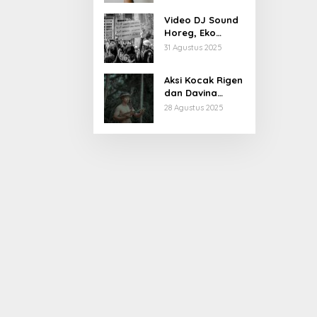
Kiprahnya
Video DJ Sound
Horeg, Eko
Patrio Buka
31 Agustus 2025
Suara
Aksi Kocak Rigen
dan Davina
Karamoy di Film
28 Agustus 2025
Baru