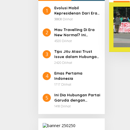
Evolusi Mobil
1
Kepresidenan Dari Era
Soekarno
38808 Dilihat
Mau Travelling Di Era
2
New Normal? Ini
Beberapa Hal Yang
4320 Dilihat
Harus Kamu
Persiapkan!
Tips Jitu Atasi Trust
3
Issue dalam Hubungan,
Dijamin Ampuh!
2420 Dilihat
Emas Pertama
4
Indonesia
1717 Dilihat
Ini Dia Hubungan Partai
5
Garuda dengan
Gerindra
1418 Dilihat