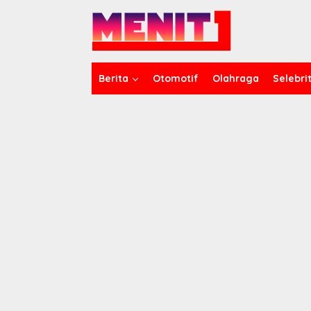
Lewati
ke
konten
Berita
Otomotif
Olahraga
Selebrit