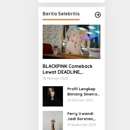
Berita Selebritis
BLACKPINK Comeback
Lewat DEADLINE,
YouTube Tembus 100
28 Februari 2026
Juta Subscriber
Profil Lengkap
Bintang Sinetron
Mencintai Ipar
26 Februari 2026
Sendiri
Ferry Irwandi
Jadi Sorotan,
Begini Latar
10 September 2025
Belakang dan