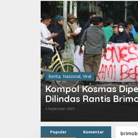
Berita
,
Nasional
,
Viral
Kompol Kosmas Dipe
Dilindas Rantis Brim
6 September 2025
Populer
Komentar
brimob