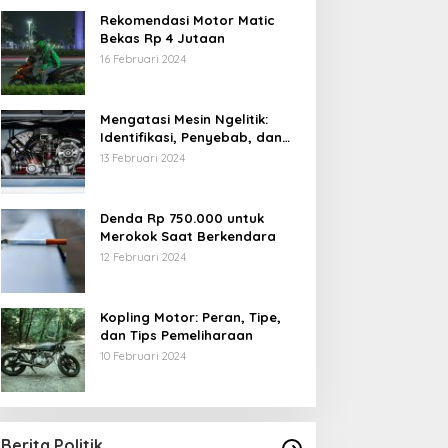
Rekomendasi Motor Matic
Bekas Rp 4 Jutaan
16 Februari 2024
Mengatasi Mesin Ngelitik:
Identifikasi, Penyebab, dan
Solusi
13 Februari 2024
Denda Rp 750.000 untuk
Merokok Saat Berkendara
12 Februari 2024
Kopling Motor: Peran, Tipe,
dan Tips Pemeliharaan
10 Februari 2024
Berita Politik