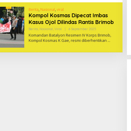
Berita
,
Nasional
,
viral
Kompol Kosmas Dipecat Imbas
Kasus Ojol Dilindas Rantis Brimob
Oleh
Berita
,
Nasional
,
Viral
|
6 September 2025
One
Komandan Batalyon Resimen IV Korps Brimob,
Kompol Kosmas K Gae, resmi diberhentikan