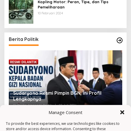
Kopling Motor: Peran, Tipe, dan Tips
Pemeliharaan
10 Februari 2024
Berita Politik
Sudaryono Resmi Pimpin BGN, Ini Profil
V
Lengkapnya
F
Di Berita, Nasional, Politik
|
22 Juli 2026
Di 
Manage Consent
To provide the best experiences, we use technologies like cookies to
store and/or access device information. Consenting to these