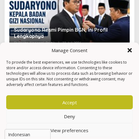
Sudaryono Resmi Pimpin BGN, Ini Profil
V
Lengkapnya
F
Di Berita, Nasional, Politik
|
22 Juli 2026
Di 
Manage Consent
To provide the best experiences, we use technologies like cookies to
store and/or access device information. Consenting to these
technologies will allow us to process data such as browsing behavior or
unique IDs on this site. Not consenting or withdrawing consent, may
adversely affect certain features and functions.
Accept
Deny
View preferences
Hak Cipta © Newkarma
Privacy Policy & Terms of Service
Indeks Berita