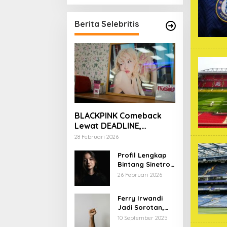
Berita Selebritis
BLACKPINK Comeback
Lewat DEADLINE,
YouTube Tembus 100
28 Februari 2026
Juta Subscriber
Profil Lengkap
Bintang Sinetron
Mencintai Ipar
26 Februari 2026
Sendiri
Ferry Irwandi
Jadi Sorotan,
Begini Latar
10 September 2025
Belakang dan