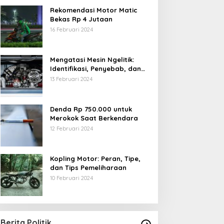
Rekomendasi Motor Matic
Bekas Rp 4 Jutaan
16 Februari 2024
Mengatasi Mesin Ngelitik:
Identifikasi, Penyebab, dan
Solusi
13 Februari 2024
Denda Rp 750.000 untuk
Merokok Saat Berkendara
12 Februari 2024
Kopling Motor: Peran, Tipe,
dan Tips Pemeliharaan
10 Februari 2024
Berita Politik