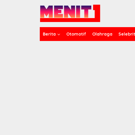
Lewati
ke
konten
Berita
Otomotif
Olahraga
Selebrit