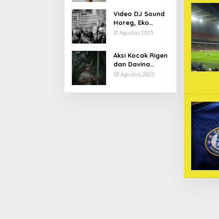
Kiprahnya
Video DJ Sound
Horeg, Eko
Patrio Buka
31 Agustus 2025
Suara
Aksi Kocak Rigen
dan Davina
Karamoy di Film
28 Agustus 2025
Baru