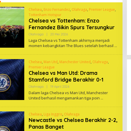
Chelsea
,
Enzo Fernandez
,
Olahraga
,
Premier League
,
Tottenham Hotspur
Chelsea vs Tottenham: Enzo
Fernandez Bikin Spurs Tersungkur
Oleh
Olahraga
|
20 Mei 2026
One
Laga Chelsea vs Tottenham akhirnya menjadi
momen kebangkitan The Blues setelah berhasil
Chelsea
,
Man Utd
,
Manchester United
,
Olahraga
,
Premier League
Chelsea vs Man Utd: Drama
Stamford Bridge Berakhir 0-1
Oleh
Olahraga
|
19 April 2026
One
Dalam laga Chelsea vs Man Utd, Manchester
United berhasil mengamankan tiga poin
Chelsea
,
Liga Inggris
,
Olahraga
Newcastle vs Chelsea Berakhir 2-2,
Panas Banget