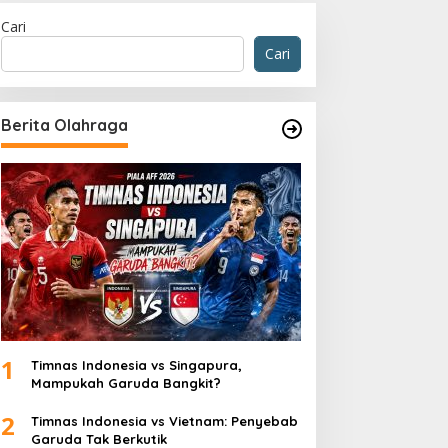
Cari
Cari
Berita Olahraga
Olahraga
Newcastle vs Chelsea Berakhir 
Banget
 Desember 2025
1
Timnas Indonesia vs Singapura,
Mampukah Garuda Bangkit?
2
Timnas Indonesia vs Vietnam: Penyebab
Garuda Tak Berkutik