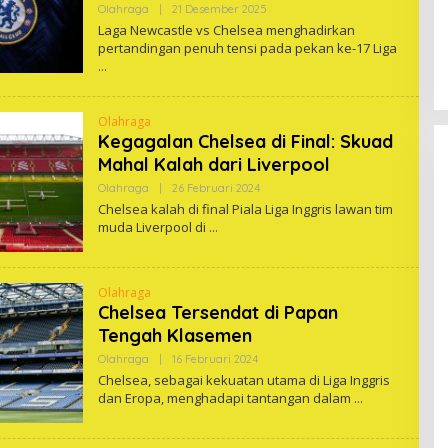
Oleh
Olahraga
|
21 Desember 2025
One
Laga Newcastle vs Chelsea menghadirkan
pertandingan penuh tensi pada pekan ke-17 Liga
Olahraga
Kegagalan Chelsea di Final: Skuad
Mahal Kalah dari Liverpool
Oleh
Olahraga
|
26 Februari 2024
One
Chelsea kalah di final Piala Liga Inggris lawan tim
muda Liverpool di
Olahraga
Chelsea Tersendat di Papan
Tengah Klasemen
Oleh
Olahraga
|
16 Februari 2024
One
Chelsea, sebagai kekuatan utama di Liga Inggris
dan Eropa, menghadapi tantangan dalam