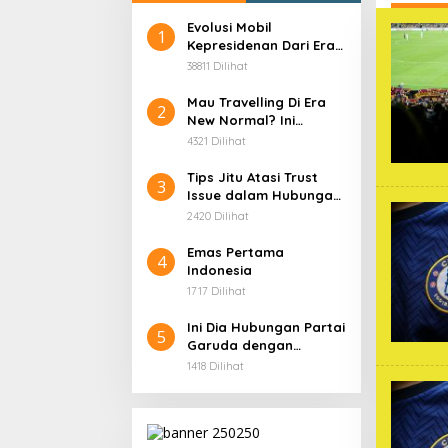
Evolusi Mobil
1
Kepresidenan Dari Era
Soekarno
38811 Dilihat
Mau Travelling Di Era
2
New Normal? Ini
Beberapa Hal Yang
4321 Dilihat
Harus Kamu
Persiapkan!
Tips Jitu Atasi Trust
3
Issue dalam Hubungan,
Dijamin Ampuh!
2420 Dilihat
Emas Pertama
4
Indonesia
1717 Dilihat
Ini Dia Hubungan Partai
5
Garuda dengan
Gerindra
1418 Dilihat