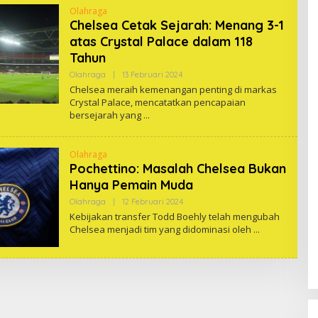
Olahraga
Chelsea Cetak Sejarah: Menang 3-1
atas Crystal Palace dalam 118
Tahun
Oleh
Olahraga
|
13 Februari 2024
One
Chelsea meraih kemenangan penting di markas
Crystal Palace, mencatatkan pencapaian
bersejarah yang
Olahraga
Pochettino: Masalah Chelsea Bukan
Hanya Pemain Muda
Oleh
Olahraga
|
12 Februari 2024
One
Kebijakan transfer Todd Boehly telah mengubah
Chelsea menjadi tim yang didominasi oleh