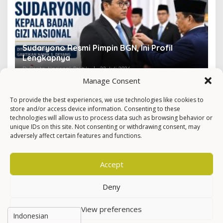
Sudaryono Resmi Pimpin BGN, Ini Profil
V
Lengkapnya
F
Di Berita, Nasional, Politik
|
22 Juli 2026
Di 
Manage Consent
To provide the best experiences, we use technologies like cookies to
store and/or access device information. Consenting to these
technologies will allow us to process data such as browsing behavior or
unique IDs on this site. Not consenting or withdrawing consent, may
adversely affect certain features and functions.
Accept
Deny
View preferences
Hak Cipta © Newkarma
Privacy Policy & Terms of Service
Indeks Berita