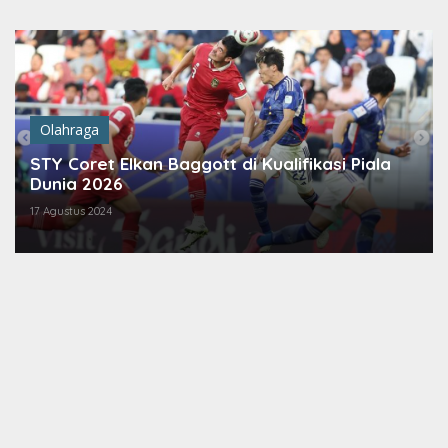
Lewati
ke
konten
Olahraga
STY Coret Elkan Baggott di Kualifikasi Piala
Dunia 2026
17 Agustus 2024