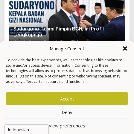
Sudaryono Resmi Pimpin BGN, Ini Profil
V
Lengkapnya
F
Di Berita, Nasional, Politik
|
22 Juli 2026
Di 
Manage Consent
To provide the best experiences, we use technologies like cookies to
store and/or access device information. Consenting to these
technologies will allow us to process data such as browsing behavior or
unique IDs on this site. Not consenting or withdrawing consent, may
adversely affect certain features and functions.
Accept
Deny
View preferences
Hak Cipta © Newkarma
Privacy Policy & Terms of Service
Indeks Berita