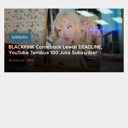
Lewati
ke
konten
Selebritis
BLACKPINK Comeback Lewat DEADLINE,
YouTube Tembus 100 Juta Subscriber
28 Februari 2026