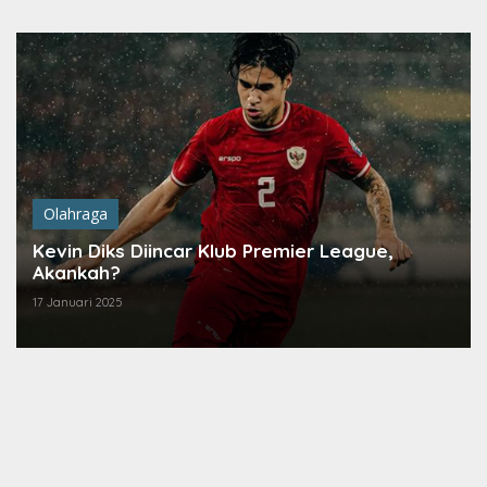
Lewati
ke
konten
Olahraga
Kevin Diks Diincar Klub Premier League,
Akankah?
17 Januari 2025