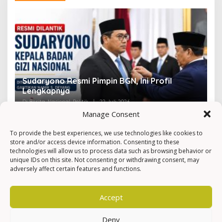
Sudaryono Resmi Pimpin BGN, Ini Profil
V
Lengkapnya
F
Di Berita, Nasional, Politik
|
22 Juli 2026
Di 
Manage Consent
To provide the best experiences, we use technologies like cookies to
store and/or access device information. Consenting to these
technologies will allow us to process data such as browsing behavior or
unique IDs on this site. Not consenting or withdrawing consent, may
adversely affect certain features and functions.
Accept
Deny