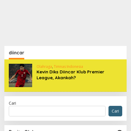
diincar
Olahraga
,
Timnas Indonesia
Kevin Diks Diincar Klub Premier
League, Akankah?
Cari
Cari