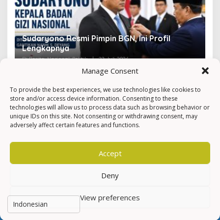
Sudaryono Resmi Pimpin BGN, Ini Profil
V
Lengkapnya
F
Di Berita, Nasional, Politik
|
22 Juli 2026
Di 
Manage Consent
To provide the best experiences, we use technologies like cookies to
store and/or access device information. Consenting to these
technologies will allow us to process data such as browsing behavior or
unique IDs on this site. Not consenting or withdrawing consent, may
adversely affect certain features and functions.
Accept
Deny
View preferences
Hak Cipta © Newkarma
Privacy Policy & Terms of Service
Indeks Berita