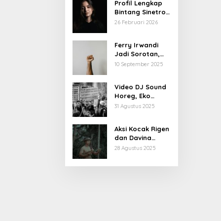
Profil Lengkap
Bintang Sinetron
Mencintai Ipar
26 Februari 2026
Sendiri
Ferry Irwandi
Jadi Sorotan,
Begini Latar
10 September 2025
Belakang dan
Kiprahnya
Video DJ Sound
Horeg, Eko
Patrio Buka
31 Agustus 2025
Suara
Aksi Kocak Rigen
dan Davina
Karamoy di Film
28 Agustus 2025
Baru