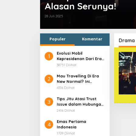
Alasan Serunya!
28 Juli 2025
Populer
Komentar
Drama 
Evolusi Mobil
1
Kepresidenan Dari Era
Soekarno
38751 Dilihat
Mau Travelling Di Era
2
New Normal? Ini
Beberapa Hal Yang
4316 Dilihat
Harus Kamu
Persiapkan!
Tips Jitu Atasi Trust
3
Issue dalam Hubungan,
Dijamin Ampuh!
2416 Dilihat
Emas Pertama
4
Indonesia
1709 Dilihat