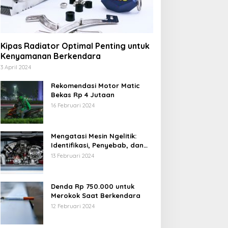
Kipas Radiator Optimal Penting untuk
Kenyamanan Berkendara
3 April 2024
Rekomendasi Motor Matic
Bekas Rp 4 Jutaan
16 Februari 2024
Mengatasi Mesin Ngelitik:
Identifikasi, Penyebab, dan
Solusi
13 Februari 2024
Denda Rp 750.000 untuk
Merokok Saat Berkendara
12 Februari 2024