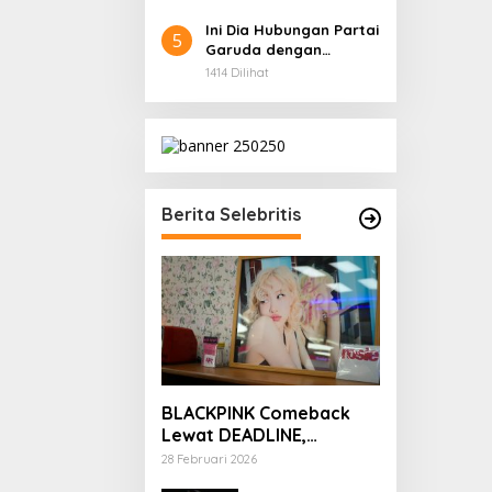
Ini Dia Hubungan Partai
5
Garuda dengan
Gerindra
1414 Dilihat
Berita Selebritis
BLACKPINK Comeback
Lewat DEADLINE,
YouTube Tembus 100
28 Februari 2026
Juta Subscriber