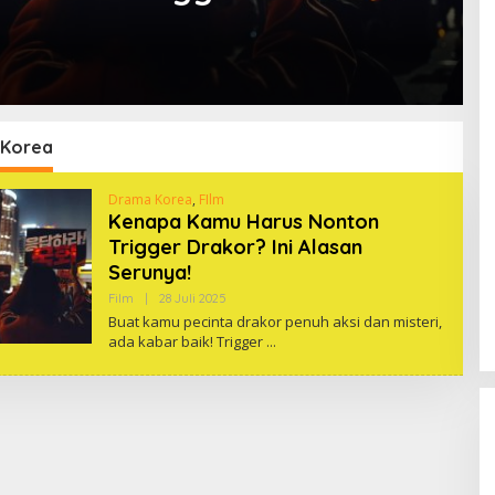
Korea
Drama Korea
,
FIlm
Kenapa Kamu Harus Nonton
Trigger Drakor? Ini Alasan
Serunya!
Oleh
Film
|
28 Juli 2025
One
Buat kamu pecinta drakor penuh aksi dan misteri,
ada kabar baik! Trigger