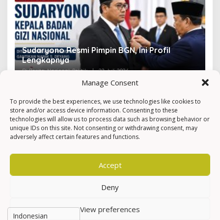
Sudaryono Resmi Pimpin BGN, Ini Profil
V
Lengkapnya
F
Di Berita, Nasional, Politik
|
22 Juli 2026
Di 
Manage Consent
To provide the best experiences, we use technologies like cookies to
store and/or access device information. Consenting to these
technologies will allow us to process data such as browsing behavior or
unique IDs on this site. Not consenting or withdrawing consent, may
adversely affect certain features and functions.
Accept
Deny
View preferences
Hak Cipta © Newkarma
Privacy Policy & Terms of Service
Indeks Berita