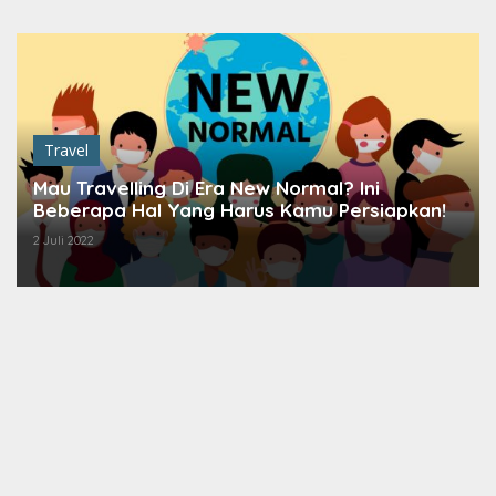
Lewati
ke
konten
Travel
Mau Travelling Di Era New Normal? Ini
Beberapa Hal Yang Harus Kamu Persiapkan!
2 Juli 2022