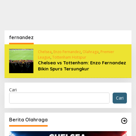
fernandez
Chelsea
,
Enzo Fernandez
,
Olahraga
,
Premier
League
,
Tottenham Hotspur
Chelsea vs Tottenham: Enzo Fernandez
Bikin Spurs Tersungkur
Cari
Cari
Berita Olahraga