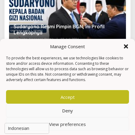
Sudaryono Resmi Pimpin BGN, Ini Profil
V
Lengkapnya
F
Di Berita, Nasional, Politik
|
22 Juli 2026
Di 
Manage Consent
To provide the best experiences, we use technologies like cookies to
store and/or access device information. Consenting to these
technologies will allow us to process data such as browsing behavior or
unique IDs on this site. Not consenting or withdrawing consent, may
adversely affect certain features and functions.
Accept
Deny
View preferences
Hak Cipta © Newkarma
Privacy Policy & Terms of Service
Indeks Berita