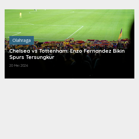
Lewati
ke
konten
Olahraga
Chelsea vs Tottenham: Enzo Fernandez Bikin
Spurs Tersungkur
20 Mei 2026