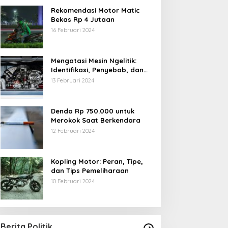
Rekomendasi Motor Matic
Bekas Rp 4 Jutaan
16 Februari 2024
Mengatasi Mesin Ngelitik:
Identifikasi, Penyebab, dan
Solusi
13 Februari 2024
Denda Rp 750.000 untuk
Merokok Saat Berkendara
12 Februari 2024
Kopling Motor: Peran, Tipe,
dan Tips Pemeliharaan
10 Februari 2024
Berita Politik