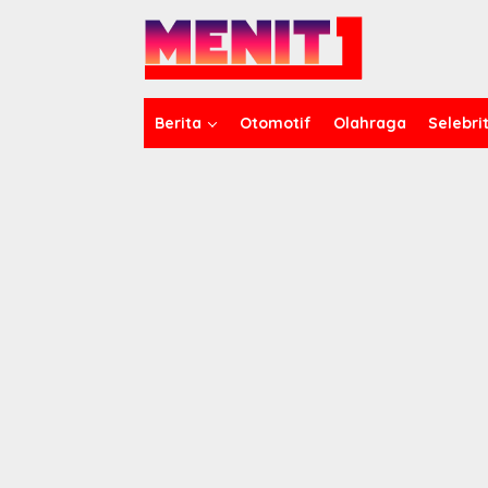
Lewati
ke
konten
Berita
Otomotif
Olahraga
Selebrit