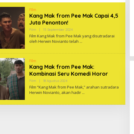
FIlm
Kang Mak from Pee Mak Capai 4,5
Juta Penonton!
Oleh
Film
|
15 September 2024
One
Film Kang Mak from Pee Mak yang disutradarai
oleh Herwin Novianto telah
FIlm
Kang Mak from Pee Mak:
Kombinasi Seru Komedi Horor
Oleh
Film
|
18 Agustus 2024
One
Film “Kang Mak from Pee Mak,” arahan sutradara
Herwin Novianto, akan hadir