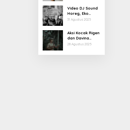
Kiprahnya
Video DJ Sound
Horeg, Eko
Patrio Buka
31 Agustus 2025
Suara
Aksi Kocak Rigen
dan Davina
Karamoy di Film
28 Agustus 2025
Baru