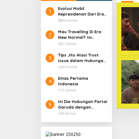
Evolusi Mobil
1
Kepresidenan Dari Era
Soekarno
38814 Dilihat
Mau Travelling Di Era
2
New Normal? Ini
Beberapa Hal Yang
4321 Dilihat
Harus Kamu
Persiapkan!
Tips Jitu Atasi Trust
3
Issue dalam Hubungan,
Dijamin Ampuh!
2420 Dilihat
Emas Pertama
4
Indonesia
1717 Dilihat
Ini Dia Hubungan Partai
5
Garuda dengan
Gerindra
1418 Dilihat