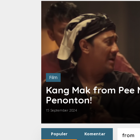
Film
Kang Mak from Pee Mak Capai 4
Penonton!
 September 2024
Populer
Komentar
from