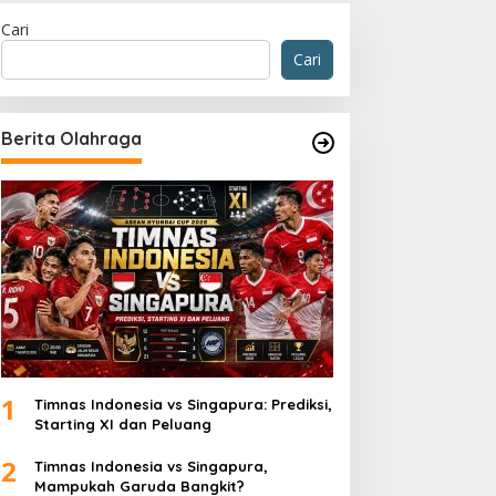
Cari
Cari
Berita Olahraga
om Pee Mak: Kombinasi Seru
or
1
Timnas Indonesia vs Singapura: Prediksi,
Starting XI dan Peluang
2
Timnas Indonesia vs Singapura,
Mampukah Garuda Bangkit?