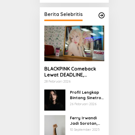
Berita Selebritis
BLACKPINK Comeback
Lewat DEADLINE,
YouTube Tembus 100
28 Februari 2026
Juta Subscriber
Profil Lengkap
Bintang Sinetron
Mencintai Ipar
26 Februari 2026
Sendiri
Ferry Irwandi
Jadi Sorotan,
Begini Latar
10 September 2025
Belakang dan