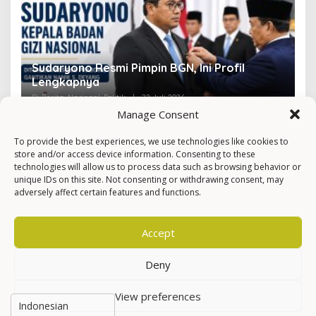
Sudaryono Resmi Pimpin BGN, Ini Profil
V
Lengkapnya
F
Di Berita, Nasional, Politik
|
22 Juli 2026
Di 
Manage Consent
To provide the best experiences, we use technologies like cookies to
store and/or access device information. Consenting to these
technologies will allow us to process data such as browsing behavior or
unique IDs on this site. Not consenting or withdrawing consent, may
adversely affect certain features and functions.
Accept
Deny
View preferences
Hak Cipta © Newkarma
Privacy Policy & Terms of Service
Indeks Berita