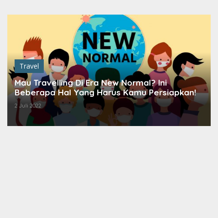
Lewati
ke
konten
Travel
Mau Travelling Di Era New Normal? Ini
Beberapa Hal Yang Harus Kamu Persiapkan!
2 Juli 2022