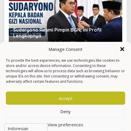
Sudaryono Resmi Pimpin BGN, Ini Profil
V
Lengkapnya
F
Di Berita, Nasional, Politik
|
22 Juli 2026
Di 
Manage Consent
To provide the best experiences, we use technologies like cookies to
store and/or access device information. Consenting to these
technologies will allow us to process data such as browsing behavior or
unique IDs on this site. Not consenting or withdrawing consent, may
adversely affect certain features and functions.
Accept
Deny
View preferences
Hak Cipta © Newkarma
Privacy Policy & Terms of Service
Indeks Berita