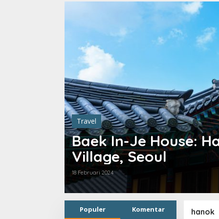
Travel
Baek In-Je House: H
Village, Seoul
18 Februari 2024
Populer
Komentar
hanok