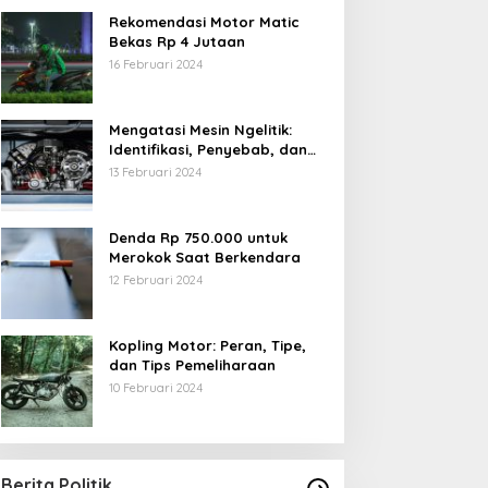
Rekomendasi Motor Matic
Bekas Rp 4 Jutaan
16 Februari 2024
Mengatasi Mesin Ngelitik:
Identifikasi, Penyebab, dan
Solusi
13 Februari 2024
Denda Rp 750.000 untuk
Merokok Saat Berkendara
12 Februari 2024
Kopling Motor: Peran, Tipe,
dan Tips Pemeliharaan
10 Februari 2024
Berita Politik