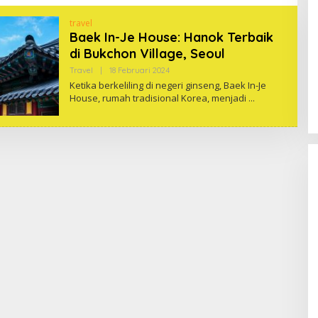
travel
Baek In-Je House: Hanok Terbaik
di Bukchon Village, Seoul
Oleh
Travel
|
18 Februari 2024
One
Ketika berkeliling di negeri ginseng, Baek In-Je
House, rumah tradisional Korea, menjadi