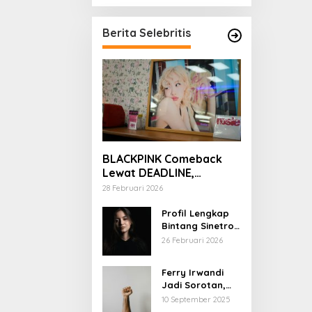
Berita Selebritis
BLACKPINK Comeback
Lewat DEADLINE,
YouTube Tembus 100
28 Februari 2026
Juta Subscriber
Profil Lengkap
Bintang Sinetron
Mencintai Ipar
26 Februari 2026
Sendiri
Ferry Irwandi
Jadi Sorotan,
Begini Latar
10 September 2025
Belakang dan