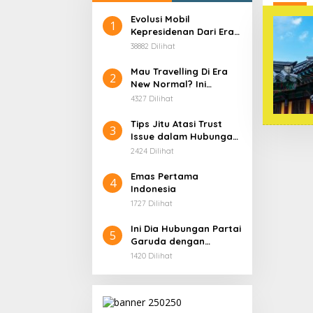
Evolusi Mobil
1
Kepresidenan Dari Era
Soekarno
38882 Dilihat
Mau Travelling Di Era
2
New Normal? Ini
Beberapa Hal Yang
4327 Dilihat
Harus Kamu
Persiapkan!
Tips Jitu Atasi Trust
3
Issue dalam Hubungan,
Dijamin Ampuh!
2424 Dilihat
Emas Pertama
4
Indonesia
1727 Dilihat
Ini Dia Hubungan Partai
5
Garuda dengan
Gerindra
1420 Dilihat