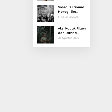
Kiprahnya
Video DJ Sound
Horeg, Eko
Patrio Buka
31 Agustus 2025
Suara
Aksi Kocak Rigen
dan Davina
Karamoy di Film
28 Agustus 2025
Baru