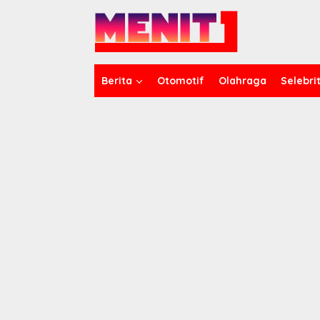
Lewati
ke
konten
Berita
Otomotif
Olahraga
Selebrit