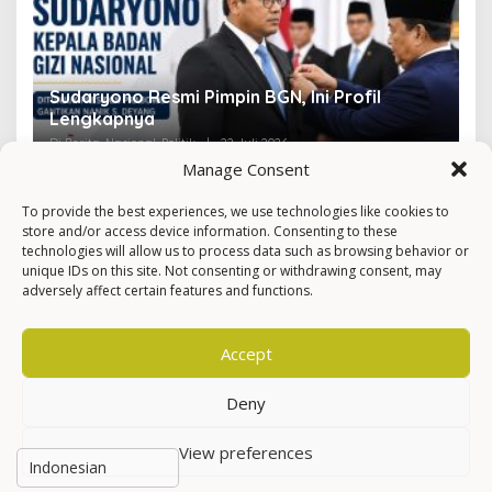
Sudaryono Resmi Pimpin BGN, Ini Profil
V
Lengkapnya
F
Di Berita, Nasional, Politik
|
22 Juli 2026
Di 
Manage Consent
To provide the best experiences, we use technologies like cookies to
store and/or access device information. Consenting to these
technologies will allow us to process data such as browsing behavior or
unique IDs on this site. Not consenting or withdrawing consent, may
adversely affect certain features and functions.
Accept
Deny
View preferences
Hak Cipta © Newkarma
Privacy Policy & Terms of Service
Indeks Berita