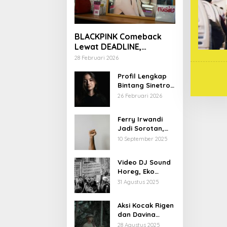
BLACKPINK Comeback
Lewat DEADLINE,
YouTube Tembus 100
28 Februari 2026
Juta Subscriber
Profil Lengkap
Bintang Sinetron
Mencintai Ipar
26 Februari 2026
Sendiri
Ferry Irwandi
Jadi Sorotan,
Begini Latar
10 September 2025
Belakang dan
Kiprahnya
Video DJ Sound
Horeg, Eko
Patrio Buka
31 Agustus 2025
Suara
Aksi Kocak Rigen
dan Davina
Karamoy di Film
28 Agustus 2025