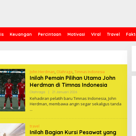
is
Keuangan
Percintaan
Motivasi
Viral
Travel
Fakt
John Herdman
,
Olahraga
,
Timnas Indonesia
Inilah Pemain Pilihan Utama John
Herdman di Timnas Indonesia
Oleh
Olahraga
|
21 Januari 2026
One
Kehadiran pelatih baru Timnas Indonesia, John
Herdman, membawa angin segar sekaligus tanda
travel
Inilah Bagian Kursi Pesawat yang