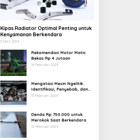
Kipas Radiator Optimal Penting untuk
Kenyamanan Berkendara
3 April 2024
Rekomendasi Motor Matic
Bekas Rp 4 Jutaan
16 Februari 2024
Mengatasi Mesin Ngelitik:
Identifikasi, Penyebab, dan
Solusi
13 Februari 2024
Denda Rp 750.000 untuk
Merokok Saat Berkendara
12 Februari 2024