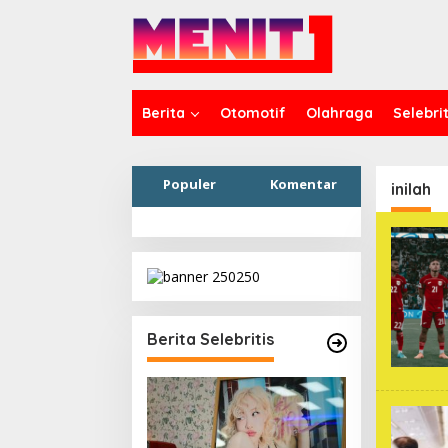
Lewati
ke
konten
Berita
Otomotif
Olahraga
Selebrit
Populer
Komentar
inilah
Berita Selebritis