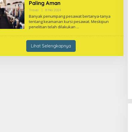
Paling Aman
Oleh
Travel
|
8 Mei 2024
One
Banyak penumpang pesawat bertanya-tanya
tentang keamanan kursi pesawat. Meskipun
penelitian telah dilakukan
Lihat Selengkapnya