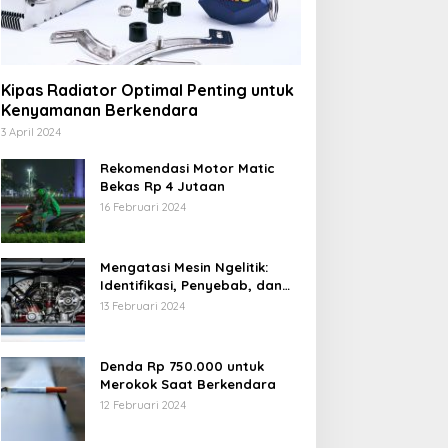
Kipas Radiator Optimal Penting untuk
Kenyamanan Berkendara
3 April 2024
Rekomendasi Motor Matic
Bekas Rp 4 Jutaan
16 Februari 2024
Mengatasi Mesin Ngelitik:
Identifikasi, Penyebab, dan
Solusi
13 Februari 2024
Denda Rp 750.000 untuk
Merokok Saat Berkendara
12 Februari 2024