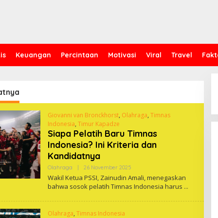
is
Keuangan
Percintaan
Motivasi
Viral
Travel
Fakt
atnya
Giovanni van Bronckhorst
,
Olahraga
,
Timnas
Indonesia
,
Timur Kapadze
Siapa Pelatih Baru Timnas
Indonesia? Ini Kriteria dan
Kandidatnya
Oleh
Olahraga
|
26 November 2025
One
Wakil Ketua PSSI, Zainudin Amali, menegaskan
bahwa sosok pelatih Timnas Indonesia harus
Olahraga
,
Timnas Indonesia