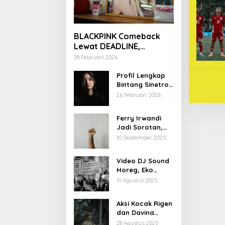
BLACKPINK Comeback
Lewat DEADLINE,
YouTube Tembus 100
28 Februari 2026
Juta Subscriber
Profil Lengkap
Bintang Sinetron
Mencintai Ipar
26 Februari 2026
Sendiri
Ferry Irwandi
Jadi Sorotan,
Begini Latar
10 September 2025
Belakang dan
Kiprahnya
Video DJ Sound
Horeg, Eko
Patrio Buka
31 Agustus 2025
Suara
Aksi Kocak Rigen
dan Davina
Karamoy di Film
28 Agustus 2025