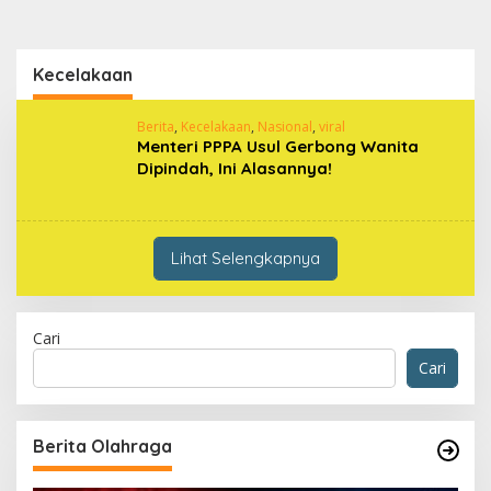
Lewati
ke
konten
Kecelakaan
Berita
,
Kecelakaan
,
Nasional
,
viral
Menteri PPPA Usul Gerbong Wanita
Dipindah, Ini Alasannya!
Lihat Selengkapnya
Cari
Cari
Berita Olahraga