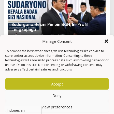
Sudaryono Resmi Pimpin BGN, Ini Profil
V
Lengkapnya
F
Di Berita, Nasional, Politik
|
22 Juli 2026
Di 
Manage Consent
To provide the best experiences, we use technologies like cookies to
store and/or access device information. Consenting to these
technologies will allow us to process data such as browsing behavior or
unique IDs on this site. Not consenting or withdrawing consent, may
adversely affect certain features and functions.
Accept
Deny
View preferences
Hak Cipta © Newkarma
Privacy Policy & Terms of Service
Indeks Berita