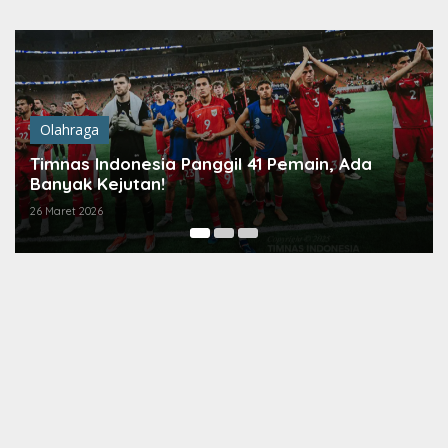
Lewati
ke
konten
Olahraga
Olahr
imnas Indonesia Panggil 41 Pemain, Ada
Timna
anyak Kejutan!
Kejut
Maret 2026
19 Maret