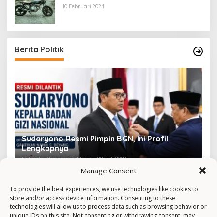
10 Februari 2024
Berita Politik
Sudaryono Resmi Pimpin BGN, Ini Profil
V
Lengkapnya
F
Di Berita, Nasional, Politik
|
22 Juli 2026
Di 
Manage Consent
To provide the best experiences, we use technologies like cookies to
store and/or access device information. Consenting to these
technologies will allow us to process data such as browsing behavior or
unique IDs on this site. Not consenting or withdrawing consent, may