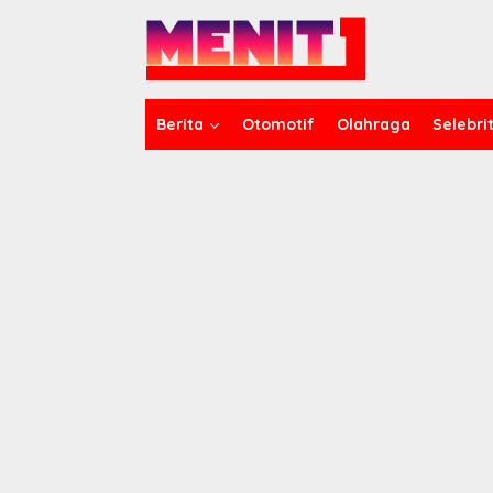
Lewati
ke
konten
Berita
Otomotif
Olahraga
Selebrit