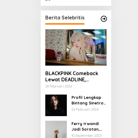
Berita Selebritis
BLACKPINK Comeback
Lewat DEADLINE,
YouTube Tembus 100
28 Februari 2026
Juta Subscriber
Profil Lengkap
Bintang Sinetron
Mencintai Ipar
26 Februari 2026
Sendiri
Ferry Irwandi
Jadi Sorotan,
Begini Latar
10 September 2025