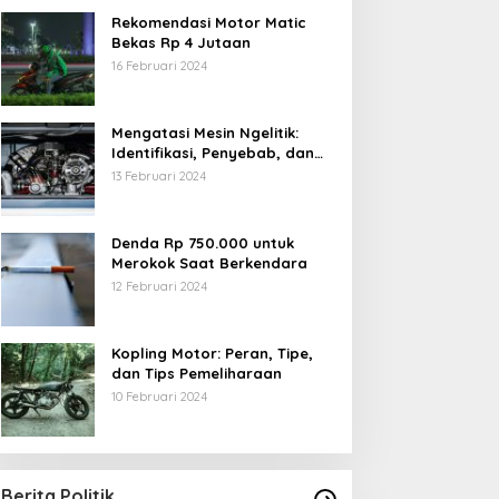
Rekomendasi Motor Matic
Bekas Rp 4 Jutaan
16 Februari 2024
Mengatasi Mesin Ngelitik:
Identifikasi, Penyebab, dan
Solusi
13 Februari 2024
Denda Rp 750.000 untuk
Merokok Saat Berkendara
12 Februari 2024
Kopling Motor: Peran, Tipe,
dan Tips Pemeliharaan
10 Februari 2024
Berita Politik