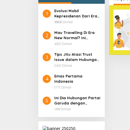
Evolusi Mobil
1
Kepresidenan Dari Era
Soekarno
38808 Dilihat
Mau Travelling Di Era
2
New Normal? Ini
Beberapa Hal Yang
4320 Dilihat
Harus Kamu
Persiapkan!
Tips Jitu Atasi Trust
3
Issue dalam Hubungan,
Dijamin Ampuh!
2420 Dilihat
Emas Pertama
4
Indonesia
1717 Dilihat
Ini Dia Hubungan Partai
5
Garuda dengan
Gerindra
1418 Dilihat