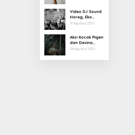
Belakang dan
Kiprahnya
Video DJ Sound
Horeg, Eko
Patrio Buka
31 Agustus 2025
Suara
Aksi Kocak Rigen
dan Davina
Karamoy di Film
28 Agustus 2025
Baru