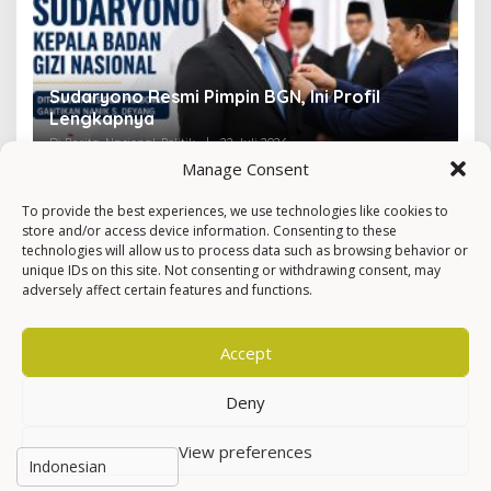
Sudaryono Resmi Pimpin BGN, Ini Profil
V
Lengkapnya
F
Di Berita, Nasional, Politik
|
22 Juli 2026
Di 
Manage Consent
To provide the best experiences, we use technologies like cookies to
store and/or access device information. Consenting to these
technologies will allow us to process data such as browsing behavior or
unique IDs on this site. Not consenting or withdrawing consent, may
adversely affect certain features and functions.
Accept
Deny
View preferences
Hak Cipta © Newkarma
Privacy Policy & Terms of Service
Indeks Berita