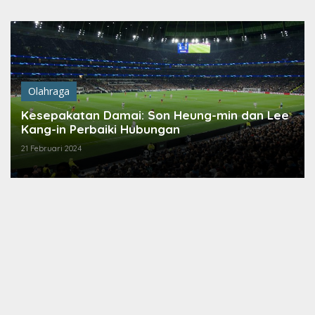
Lewati
ke
konten
Olahraga
Kesepakatan Damai: Son Heung-min dan Lee
Kang-in Perbaiki Hubungan
21 Februari 2024