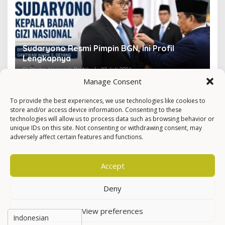
Sudaryono Resmi Pimpin BGN, Ini Profil
V
Lengkapnya
F
Di Berita, Nasional, Politik
|
22 Juli 2026
Di 
Manage Consent
To provide the best experiences, we use technologies like cookies to
store and/or access device information. Consenting to these
technologies will allow us to process data such as browsing behavior or
unique IDs on this site. Not consenting or withdrawing consent, may
adversely affect certain features and functions.
Accept
Deny
View preferences
Hak Cipta © Newkarma
Privacy Policy & Terms of Service
Indeks Berita