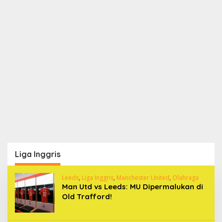
Liga Inggris
Leeds
,
Liga Inggris
,
Manchester United
,
Olahraga
Man Utd vs Leeds: MU Dipermalukan di
Old Trafford!