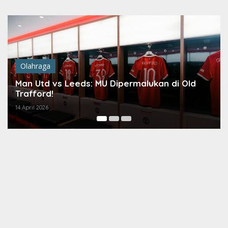
Lewati
ke
konten
Olahraga
Man Utd vs Leeds: MU Dipermalukan di Old
Trafford!
14 April 2026