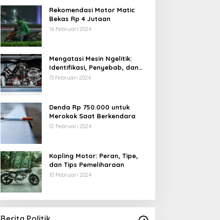
Rekomendasi Motor Matic
Bekas Rp 4 Jutaan
16 Februari 2024
Mengatasi Mesin Ngelitik:
Identifikasi, Penyebab, dan
Solusi
13 Februari 2024
Denda Rp 750.000 untuk
Merokok Saat Berkendara
12 Februari 2024
Kopling Motor: Peran, Tipe,
dan Tips Pemeliharaan
10 Februari 2024
Berita Politik