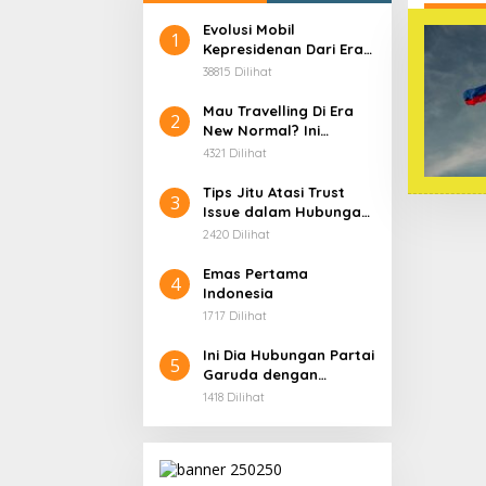
Evolusi Mobil
1
Kepresidenan Dari Era
Soekarno
38815 Dilihat
Mau Travelling Di Era
2
New Normal? Ini
Beberapa Hal Yang
4321 Dilihat
Harus Kamu
Persiapkan!
Tips Jitu Atasi Trust
3
Issue dalam Hubungan,
Dijamin Ampuh!
2420 Dilihat
Emas Pertama
4
Indonesia
1717 Dilihat
Ini Dia Hubungan Partai
5
Garuda dengan
Gerindra
1418 Dilihat