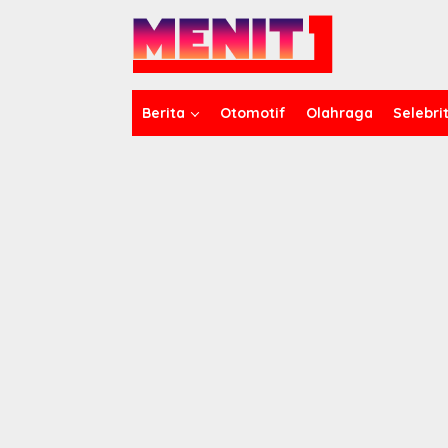
Lewati
ke
konten
Berita
Otomotif
Olahraga
Selebrit