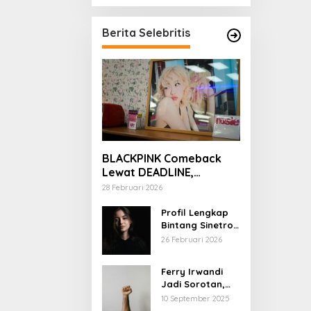
Berita Selebritis
BLACKPINK Comeback
Lewat DEADLINE,
YouTube Tembus 100
28 Februari 2026
Juta Subscriber
Profil Lengkap
Bintang Sinetron
Mencintai Ipar
26 Februari 2026
Sendiri
Ferry Irwandi
Jadi Sorotan,
Begini Latar
10 September 2025
Belakang dan