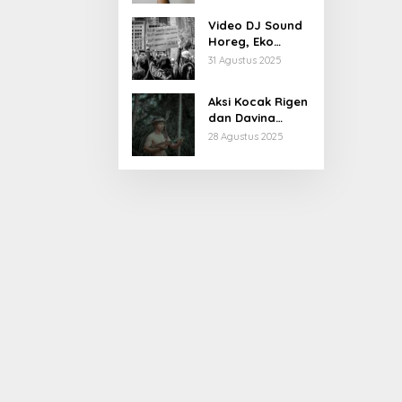
Kiprahnya
Video DJ Sound
Horeg, Eko
Patrio Buka
31 Agustus 2025
Suara
Aksi Kocak Rigen
dan Davina
Karamoy di Film
28 Agustus 2025
Baru