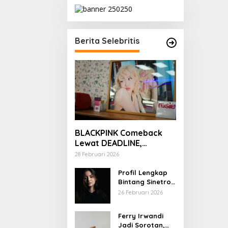
Berita Selebritis
BLACKPINK Comeback
Lewat DEADLINE,
YouTube Tembus 100
28 Februari 2026
Juta Subscriber
Profil Lengkap
Bintang Sinetron
Mencintai Ipar
26 Februari 2026
Sendiri
Ferry Irwandi
Jadi Sorotan,