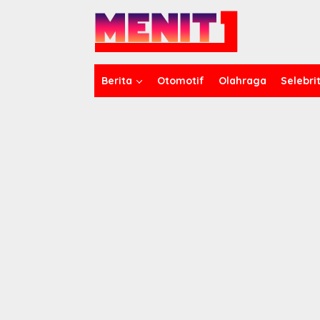
Lewati
ke
konten
Berita
Otomotif
Olahraga
Selebrit