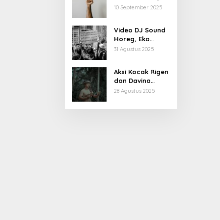
Begini Latar
10 September 2025
Belakang dan
Kiprahnya
Video DJ Sound
Horeg, Eko
Patrio Buka
31 Agustus 2025
Suara
Aksi Kocak Rigen
dan Davina
Karamoy di Film
28 Agustus 2025
Baru