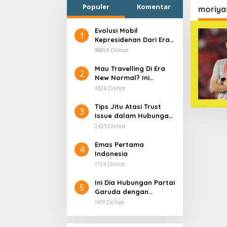
Populer
Komentar
moriya
Evolusi Mobil
1
Kepresidenan Dari Era
Soekarno
38859 Dilihat
Mau Travelling Di Era
2
New Normal? Ini
Beberapa Hal Yang
4326 Dilihat
Harus Kamu
Persiapkan!
Tips Jitu Atasi Trust
3
Issue dalam Hubungan,
Dijamin Ampuh!
2423 Dilihat
Emas Pertama
4
Indonesia
1724 Dilihat
Ini Dia Hubungan Partai
5
Garuda dengan
Gerindra
1419 Dilihat