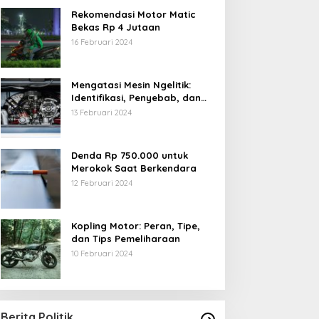
Rekomendasi Motor Matic
Bekas Rp 4 Jutaan
16 Februari 2024
Mengatasi Mesin Ngelitik:
Identifikasi, Penyebab, dan
Solusi
13 Februari 2024
Denda Rp 750.000 untuk
Merokok Saat Berkendara
12 Februari 2024
Kopling Motor: Peran, Tipe,
dan Tips Pemeliharaan
10 Februari 2024
Berita Politik